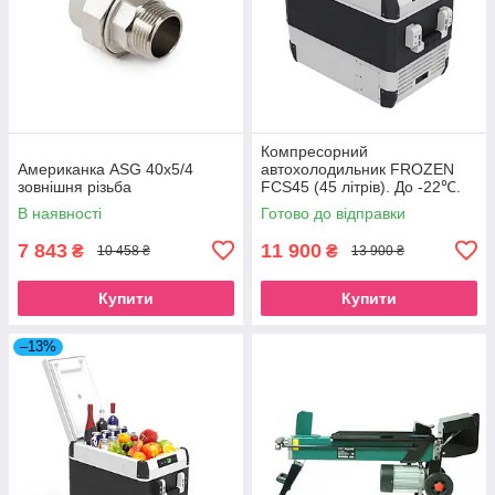
Компресорний
Американка ASG 40x5/4
автохолодильник FROZEN
зовнішня різьба
FCS45 (45 літрів). До -22℃.
Живлення 12, 24, 220 вольт
В наявності
Готово до відправки
7 843
11 900
₴
₴
10 458 ₴
13 900 ₴
Купити
Купити
–13%