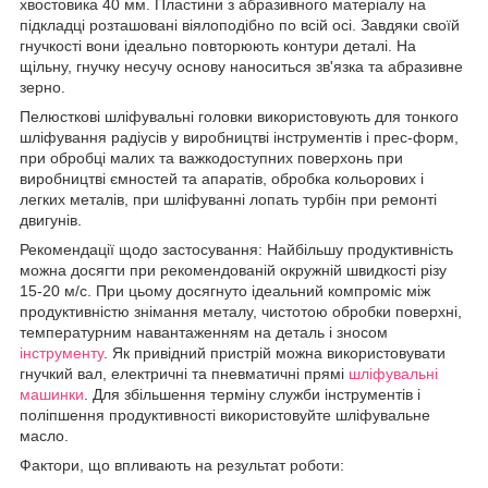
хвостовика 40 мм. Пластини з абразивного матеріалу на
підкладці розташовані віялоподібно по всій осі. Завдяки своїй
гнучкості вони ідеально повторюють контури деталі. На
щільну, гнучку несучу основу наноситься зв'язка та абразивне
зерно.
Пелюсткові шліфувальні головки використовують для тонкого
шліфування радіусів у виробництві інструментів і прес-форм,
при обробці малих та важкодоступних поверхонь при
виробництві ємностей та апаратів, обробка кольорових і
легких металів, при шліфуванні лопать турбін при ремонті
двигунів.
Рекомендації щодо застосування: Найбільшу продуктивність
можна досягти при рекомендованій окружній швидкості різу
15-20 м/с. При цьому досягнуто ідеальний компроміс між
продуктивністю знімання металу, чистотою обробки поверхні,
температурним навантаженням на деталь і зносом
інструменту
. Як привідний пристрій можна використовувати
гнучкий вал, електричні та пневматичні прямі
шліфувальні
машинки
. Для збільшення терміну служби інструментів і
поліпшення продуктивності використовуйте шліфувальне
масло.
Фактори, що впливають на результат роботи: