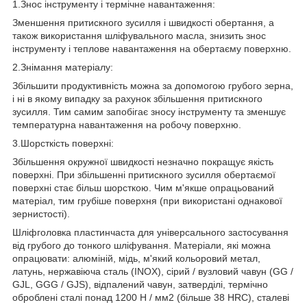
1.Знос інструменту і термічне навантаження:
Зменшення притискного зусилля і швидкості обертання, а
також використання шліфувального масла, знизить знос
інструменту і теплове навантаження на обертаєму поверхню.
2.Знімання матеріалу:
Збільшити продуктивність можна за допомогою грубого зерна,
і ні в якому випадку за рахунок збільшення притискного
зусилля. Тим самим запобігає зносу інструменту та зменшує
температурна навантаження на робочу поверхню.
3.Шорсткість поверхні:
Збільшення окружної швидкості незначно покращує якість
поверхні. При збільшенні притискного зусилля обертаємої
поверхні стає більш шорсткою. Чим м'якше опрацьований
матеріал, тим грубіше поверхня (при використані однакової
зернистості).
Шліфголовка пластинчаста для універсального застосування
від грубого до тонкого шліфування. Матеріали, які можна
опрацювати: алюміній, мідь, м'який кольоровий метал,
латунь, нержавіюча сталь (INOX), сірий / вузловий чавун (GG /
GJL, GGG / GJS), відпалений чавун, затверділі, термічно
оброблені сталі понад 1200 Н / мм2 (більше 38 HRC), сталеві