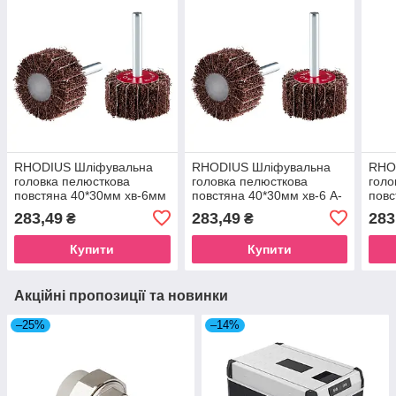
RHODIUS Шліфувальна
RHODIUS Шліфувальна
RHO
головка пелюсткова
головка пелюсткова
голо
повстяна 40*30мм хв-6мм
повстяна 40*30мм хв-6 A-
повс
A-80 Medium сталь/
150 Fine сталь/
Very
283,49
283,49
283
₴
₴
нержавіюа сталь,
нержавіюча
нерж
кольорові
сталь,кольорові
коль
Купити
Купити
Акційні пропозиції та новинки
–25%
–14%