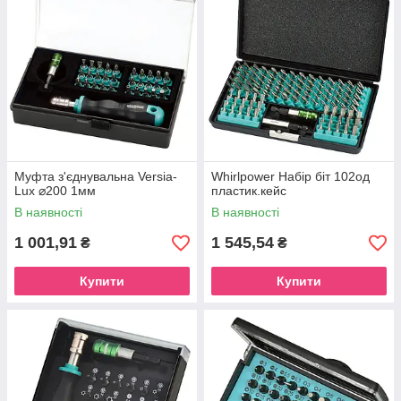
Муфта з'єднувальна Versia-
Whirlpower Набір біт 102од
Lux ⌀200 1мм
пластик.кейс
В наявності
В наявності
1 001,91
1 545,54
₴
₴
Купити
Купити