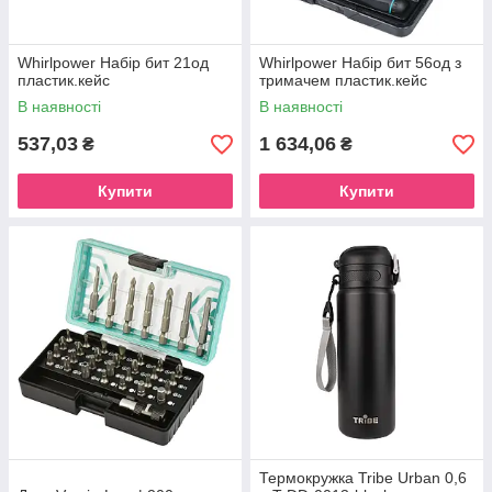
Whirlpower Набір бит 21од
Whirlpower Набір бит 56од з
пластик.кейс
тримачем пластик.кейс
В наявності
В наявності
537,03
1 634,06
₴
₴
Купити
Купити
Термокружка Tribe Urban 0,6