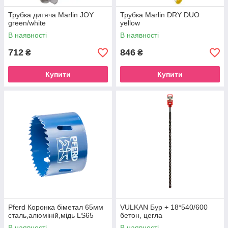
Трубка дитяча Marlin JOY
Трубка Marlin DRY DUO
green/white
yellow
В наявності
В наявності
712
846
₴
₴
Купити
Купити
Pferd Коронка біметал 65мм
VULKAN Бур + 18*540/600
сталь,алюміній,мідь LS65
бетон, цегла
В наявності
В наявності