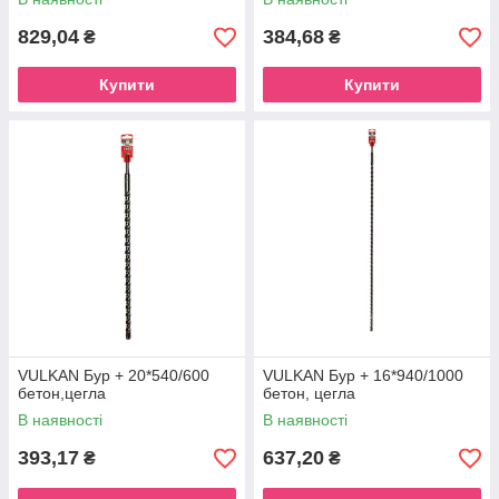
829,04
384,68
₴
₴
Купити
Купити
VULKAN Бур + 20*540/600
VULKAN Бур + 16*940/1000
бетон,цегла
бетон, цегла
В наявності
В наявності
393,17
637,20
₴
₴