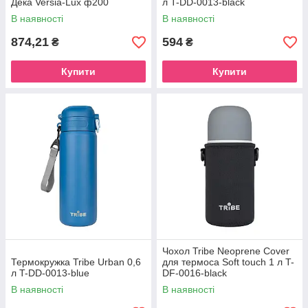
Дека Versia-Lux ф200
л T-DD-0013-black
В наявності
В наявності
874,21
594
₴
₴
Купити
Купити
Чохол Tribe Neoprene Cover
Термокружка Tribe Urban 0,6
для термоса Soft touch 1 л T-
л T-DD-0013-blue
DF-0016-black
В наявності
В наявності