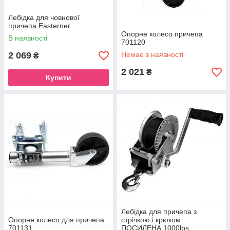
Лебідка для човнової
причепа Easterner
Опорне колесо причепа
В наявності
701120
2 069
Немає в наявності
₴
2 021
₴
Купити
Лебідка для причепа з
Опорне колесо для причепа
стрічкою і крюком
701131
ПОСИЛЕНА 1000lbs