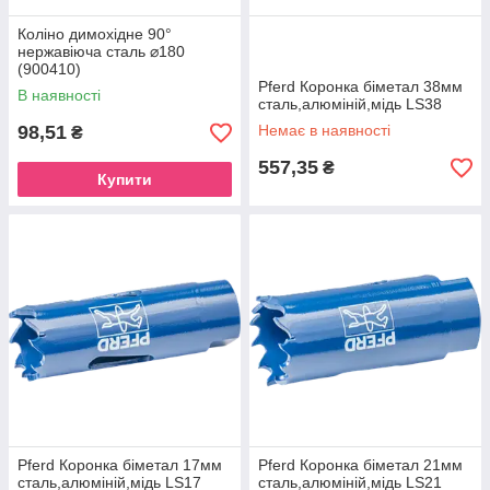
Коліно димохідне 90°
нержавіюча сталь ⌀180
(900410)
Pferd Коронка біметал 38мм
В наявності
сталь,алюміній,мідь LS38
98,51
Немає в наявності
₴
557,35
₴
Купити
Pferd Коронка біметал 17мм
Pferd Коронка біметал 21мм
сталь,алюміній,мідь LS17
сталь,алюміній,мідь LS21