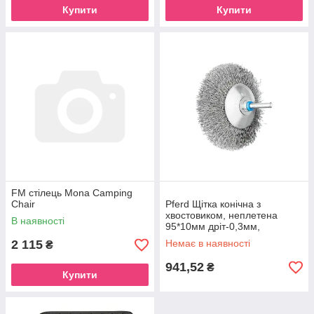
Купити
Купити
FM стілець Mona Camping
Chair
Pferd Щітка конічна з
хвостовиком, неплетена
В наявності
95*10мм дріт-0,3мм,
штіфт-6мм нерж. INOX
2 115
Немає в наявності
₴
941,52
₴
Купити