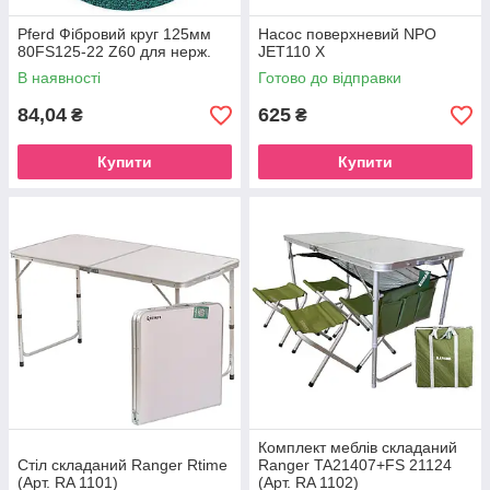
Pferd Фібровий круг 125мм
Насос поверхневий NPO
80FS125-22 Z60 для нерж.
JET110 Х
В наявності
Готово до відправки
84,04
625
₴
₴
Купити
Купити
Комплект меблів складаний
Стіл складаний Ranger Rtime
Ranger TA21407+FS 21124
(Арт. RA 1101)
(Арт. RA 1102)