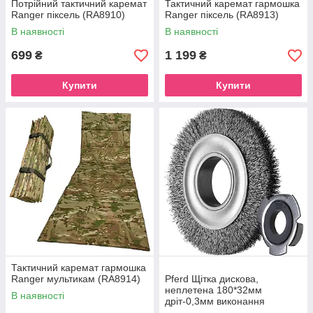
Потрійний тактичний каремат
Тактичний каремат гармошка
Ranger піксель (RA8910)
Ranger піксель (RA8913)
В наявності
В наявності
699
1 199
₴
₴
Купити
Купити
Тактичний каремат гармошка
Ranger мультикам (RA8914)
Pferd Щітка дискова,
неплетена 180*32мм
В наявності
дріт-0,3мм виконання
широке, сталь з адаптером