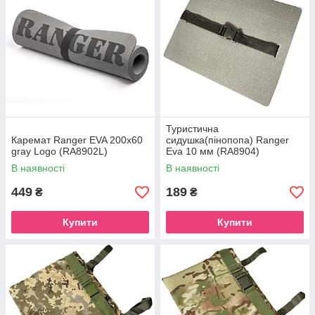
Туристична
Каремат Ranger EVA 200x60
сидушка(пінопопа) Ranger
gray Logo (RA8902L)
Eva 10 мм (RA8904)
В наявності
В наявності
449
189
₴
₴
Купити
Купити