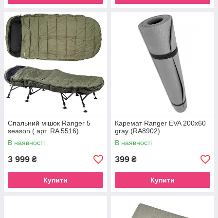
Спальний мішок Ranger 5
Каремат Ranger EVA 200x60
season ( арт. RA 5516)
gray (RA8902)
В наявності
В наявності
3 999
399
₴
₴
Купити
Купити