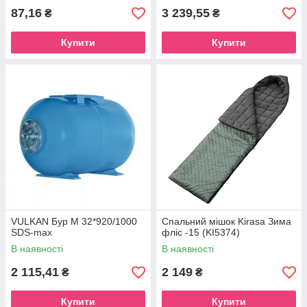
87,16
3 239,55
₴
₴
Купити
Купити
VULKAN Бур М 32*920/1000
Спальний мішок Kirasa Зима
SDS-max
фліс -15 (KI5374)
В наявності
В наявності
2 115,41
2 149
₴
₴
Купити
Купити