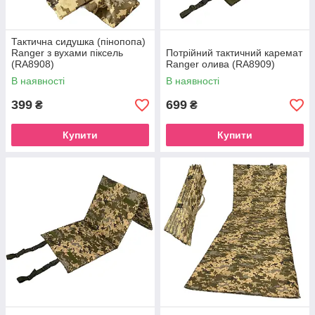
Тактична сидушка (пінопопа)
Ranger з вухами піксель
Потрійний тактичний каремат
(RA8908)
Ranger олива (RA8909)
В наявності
В наявності
399
699
₴
₴
Купити
Купити