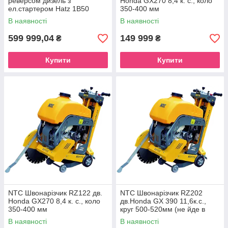
реверсом дизель з
Honda GX270 8,4 к. с., коло
ел.стартером Hatz 1B50
350-400 мм
10,5к.с. 440кг. розмір плити
В наявності
В наявності
700*895мм
599 999,04
149 999
₴
₴
Купити
Купити
NTC Швонарізчик RZ122 дв.
NTC Швонарізчик RZ202
Honda GX270 8,4 к. с., коло
дв.Honda GX 390 11,6к.с.,
350-400 мм
круг 500-520мм (не йде в
комплекті), гл. різу 20см
В наявності
В наявності