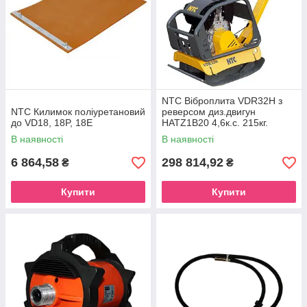
NTC Віброплита VDR32H з
NTC Килимок поліуретановий
реверсом диз.двигун
до VD18, 18P, 18E
HATZ1B20 4,6к.с. 215кг.
розмір плити 500*750мм (з
В наявності
В наявності
колесами)
6 864,58
298 814,92
₴
₴
Купити
Купити