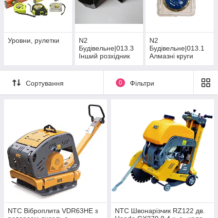
Уровни, рулетки
N2
N2
Будівельне|013.3
Будівельне|013.1
Інший розхідник
Алмазні круги
Сортування
0
Фільтри
NTC Віброплита VDR63НE з
NTC Швонарізчик RZ122 дв.