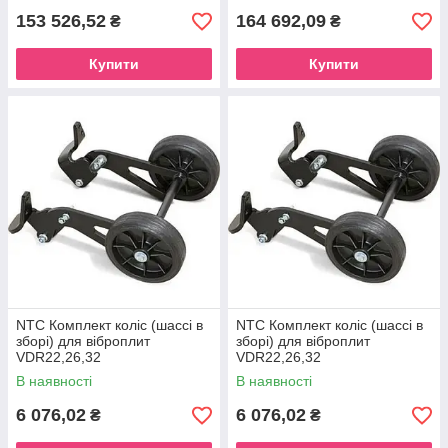
153 526,52
164 692,09
₴
₴
Купити
Купити
NTC Комплект коліс (шассі в
NTC Комплект коліс (шассі в
зборі) для віброплит
зборі) для віброплит
VDR22,26,32
VDR22,26,32
В наявності
В наявності
6 076,02
6 076,02
₴
₴