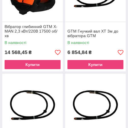
Вібратор глибинний GTM X-
MAN 2,3 кВт/220В 17500 об/
GTM Гнучкий вал XT 3м до
хв
вібратора GTM
В наявності
В наявності
14 568,45
6 854,84
₴
₴
Купити
Купити