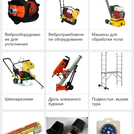
Виброоборудован
Вибротрамбовочн
Машины для
ие для
ое оборудование
обработки пола
уплотнения
бетона
Швонарезчики
Дріль алмазного
Подмостья, вышки
буріння
тура