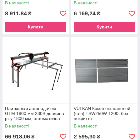
В наявності
В наявності
8 911,84
6 169,24
₴
₴
Купити
Купити
Плиткоріз з автоподачею
VULKAN Комплект панелей
GTM 1800 мм 230В довжина
(стіл) TSW250W-1200, без
різу 1800 мм, автоматична
покриття
подача
В наявності
В наявності
66 918,06
2 595,30
₴
₴