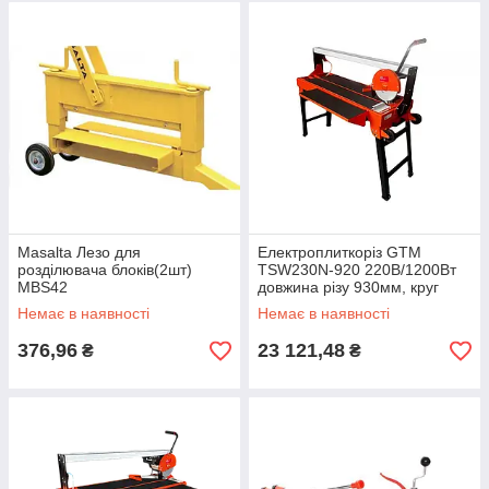
Masalta Лезо для
Електроплиткоріз GTM
розділювача блоків(2шт)
TSW230N-920 220В/1200Вт
MBS42
довжина різу 930мм, круг
230*25,4мм
Немає в наявності
Немає в наявності
376,96
23 121,48
₴
₴