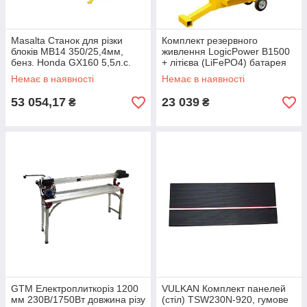
Masalta Станок для різки
Комплект резервного
блоків MB14 350/25,4мм,
живлення LogicPower B1500
бенз. Honda GX160 5,5л.с.
+ літієва (LiFePO4) батарея
(без диска)
1280Wh
Немає в наявності
Немає в наявності
53 054,17
23 039
₴
₴
GTM Електроплиткоріз 1200
VULKAN Комплект панелей
мм 230В/1750Вт довжина різу
(стіл) TSW230N-920, гумове