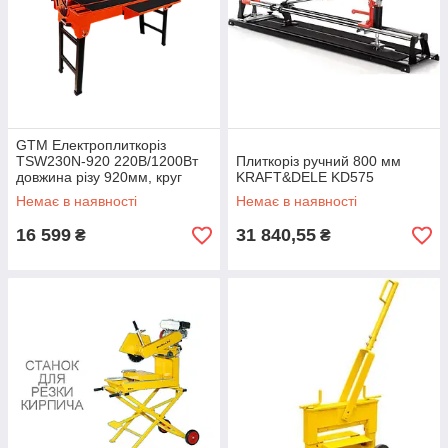
GTM Електроплиткоріз
TSW230N-920 220В/1200Вт
Плиткоріз ручний 800 мм
довжина різу 920мм, круг
KRAFT&DELE KD575
230*25,4мм
Немає в наявності
Немає в наявності
16 599
31 840,55
₴
₴