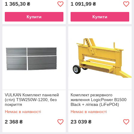
1 365,30
1 091,99
₴
₴
Купити
Купити
VULKAN Комплект панелей
Комплект резервного
(стіл) TSW250W-1200, без
живлення LogicPower B1500
покриття
Black + літієва (LiFePO4)
батарея 1280Wh
Немає в наявності
Немає в наявності
2 368
23 039
₴
₴