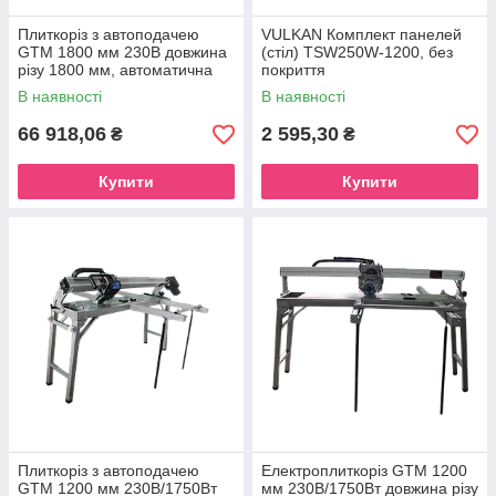
Плиткоріз з автоподачею
VULKAN Комплект панелей
GTM 1800 мм 230В довжина
(стіл) TSW250W-1200, без
різу 1800 мм, автоматична
покриття
подача
В наявності
В наявності
66 918,06
2 595,30
₴
₴
Купити
Купити
Плиткоріз з автоподачею
Електроплиткоріз GTM 1200
GTM 1200 мм 230В/1750Вт
мм 230В/1750Вт довжина різу