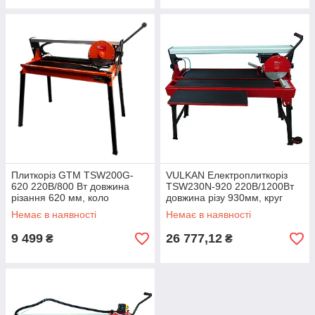
Плиткоріз GTM TSW200G-
VULKAN Електроплиткоріз
620 220В/800 Вт довжина
TSW230N-920 220В/1200Вт
різання 620 мм, коло
довжина різу 930мм, круг
200*25,4 мм
230*25,4мм
Немає в наявності
Немає в наявності
9 499
26 777,12
₴
₴