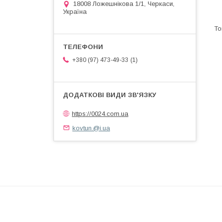
18008 Ложешнікова 1/1, Черкаси,
Україна
1
+380 (97) 473-49-33
https://0024.com.ua
kovtun.@i.ua