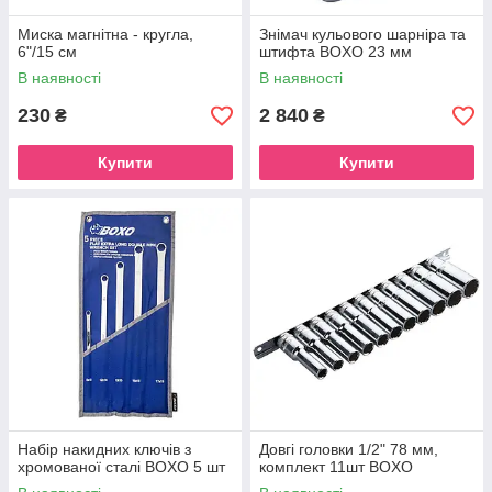
Миска магнітна - кругла,
Знімач кульового шарніра та
6"/15 см
штифта BOXO 23 мм
В наявності
В наявності
230
2 840
₴
₴
Купити
Купити
Набір накидних ключів з
Довгі головки 1/2" 78 мм,
хромованої сталі BOXO 5 шт
комплект 11шт BOXO