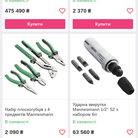
В наявності
В наявності
475 490
2 370
₴
₴
Купити
Купити
Ударна викрутка
Набір плоскогубців з 4
Mannesmann 1/2" S2 з
предметів Mannesmann
набором біт
В наявності
В наявності
2 090
63 560
₴
₴