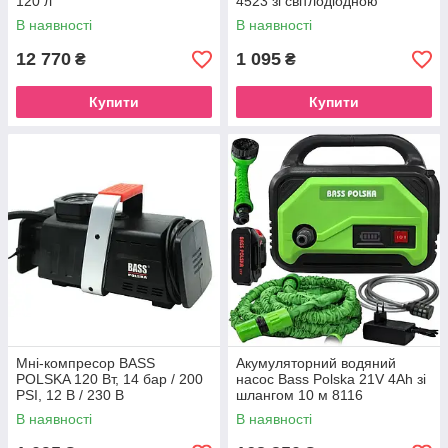
120 л
4523 зі світлодіодною
лампою 120 Вт
В наявності
В наявності
12 770
1 095
₴
₴
Купити
Купити
Мні-компресор BASS
Акумуляторний водяний
POLSKA 120 Вт, 14 бар / 200
насос Bass Polska 21V 4Ah зі
PSI, 12 В / 230 В
шлангом 10 м 8116
В наявності
В наявності