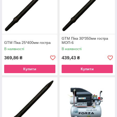
GTM Піка 30*350мм гостра
GTM Піка 25*400мм гостра
МОП-6
В наявності
В наявності
369,86
439,43
₴
₴
Купити
Купити