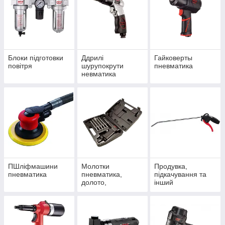
Блоки підготовки
Ддрилі
Гайковерты
повітря
шурупокрути
пневматика
невматика
ПШліфмашини
Молотки
Продувка,
пневматика
пневматика,
підкачування та
долото,
інший
витратники до них