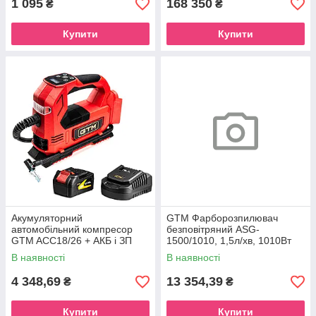
1 095
168 350
₴
₴
Купити
Купити
Акумуляторний
GTM Фарборозпилювач
автомобільний компресор
безповітряний ASG-
GTM ACC18/26 + АКБ і ЗП
1500/1010, 1,5л/хв, 1010Вт
207бар
В наявності
В наявності
4 348,69
13 354,39
₴
₴
Купити
Купити