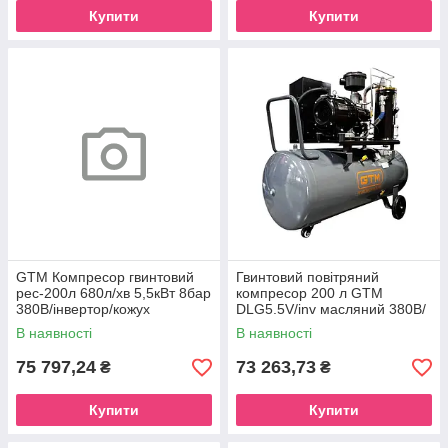
Купити
Купити
GTM Компресор гвинтовий
Гвинтовий повітряний
рес-200л 680л/хв 5,5кВт 8бар
компресор 200 л GTM
380В/інвертор/кожух
DLG5.5V/inv масляний 380В/
інвертор
В наявності
В наявності
75 797,24
73 263,73
₴
₴
Купити
Купити