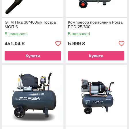
GTM Піка 30*400мм гостра
Компресор повітряний Forza
МОП-6
FCD-25/300
В наявності
В наявності
451,04
5 999
₴
₴
Купити
Купити