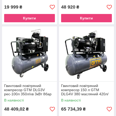
19 999
48 920
₴
₴
Купити
Купити
Гвинтовий повітряний
Гвинтовий повітряний
компресор GTM DLG3V
компресор 150 л GTM
рес-100л 350л/хв 3кВт 8бар
DLG4V 380 масляний 420л/
380В
хв 4кВт 8бар 380В
В наявності
В наявності
48 409,02
65 734,39
₴
₴