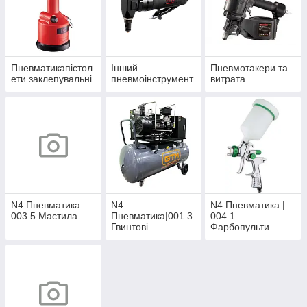
Пневматикапістол
Інший
Пневмотакери та
ети заклепувальні
пневмоінструмент
витрата
N4 Пневматика
N4
N4 Пневматика |
003.5 Мастила
Пневматика|001.3
004.1
Гвинтові
Фарбопульти
компресори