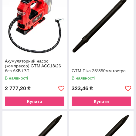
Акумуляторний насос
(компресор) GTM AСC18/26
без АКБ і ЗП
GTM Піка 25*350мм гостра
В наявності
В наявності
2 777,20
323,46
₴
₴
Купити
Купити