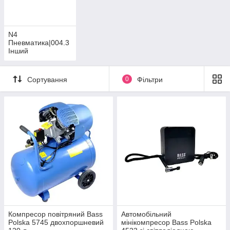
N4
Пневматика|004.3
Інший
фарбувальний
інструмент
Сортування
0
Фільтри
Компресор повітряний Bass
Автомобільний
Polska 5745 двохпоршневий
мінікомпресор Bass Polska