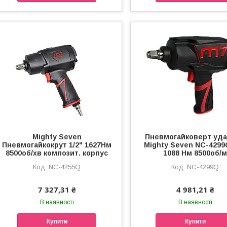
Mighty Seven
Пневмогайковерт уд
Пневмогайкокрут 1/2" 1627Нм
Mighty Seven NC-4299Q
8500об/хв композит. корпус
1088 Нм 8500об/
NC-4255Q
NC-4299Q
7 327,31 ₴
4 981,21 ₴
В наявності
В наявності
Купити
Купити