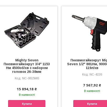
Mighty Seven
Пневмогайкокрут Mi
Пневмогайкокрут 3/4" 1153
Seven 1/2" 881Нм, 9000
Нм 4500об/хв з набором
119л/хв
головок 26-38мм
NC-4226
NC-0615M0
7 567,92 ₴
15 894,18 ₴
В наявності
В наявності
Купити
Купити