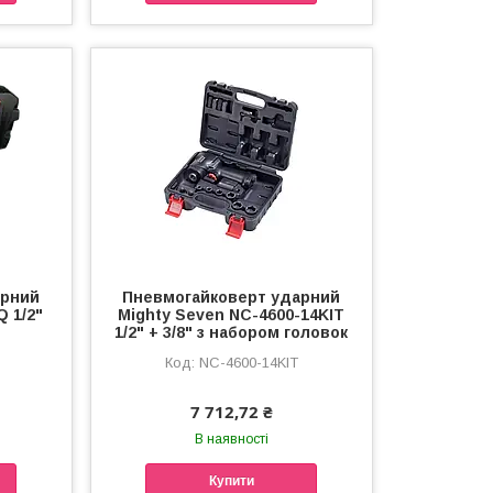
арний
Пневмогайковерт ударний
 1/2"
Mighty Seven NC-4600-14KIT
м
1/2" + 3/8" з набором головок
NC-4600-14KIT
7 712,72 ₴
В наявності
Купити