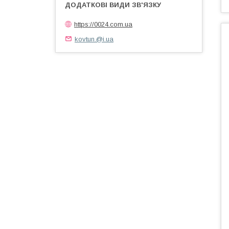
https://0024.com.ua
kovtun.@i.ua