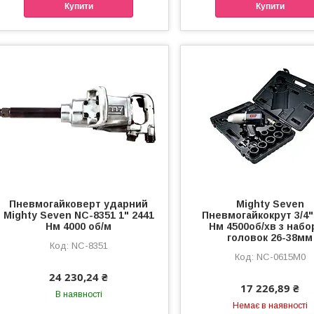
Купити
Купити
Пневмогайковерт ударний
Mighty Seven
Mighty Seven NC-8351 1" 2441
Пневмогайкокрут 3/4"
Нм 4000 об/м
Нм 4500об/хв з наб
головок 26-38мм
NC-8351
NC-0615M0
24 230,24 ₴
17 226,89 ₴
В наявності
Немає в наявності