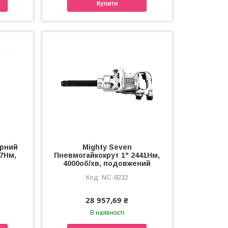
Купити
арний
Mighty Seven
27Нм,
Пневмогайкокрут 1" 2441Нм,
4000об/хв, подовжений
NC-8232
28 957,69 ₴
В наявності