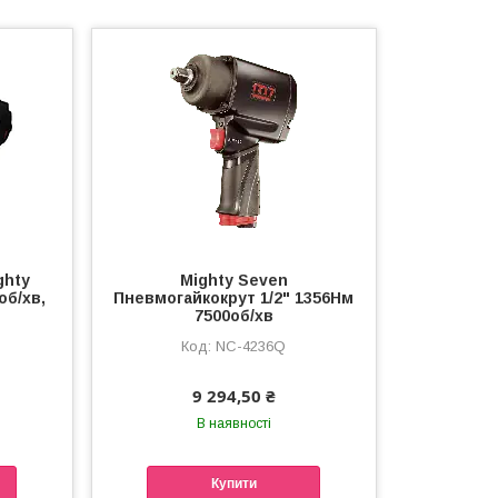
ghty
Mighty Seven
об/хв,
Пневмогайкокрут 1/2" 1356Нм
7500об/хв
NC-4236Q
9 294,50 ₴
В наявності
Купити