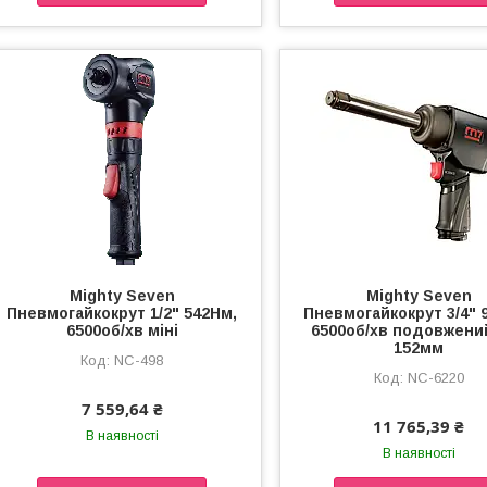
Mighty Seven
Mighty Seven
Пневмогайкокрут 1/2" 542Нм,
Пневмогайкокрут 3/4" 
6500об/хв міні
6500об/хв подовжени
152мм
NC-498
NC-6220
7 559,64 ₴
11 765,39 ₴
В наявності
В наявності