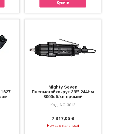
Купити
Mighty Seven
 1627
Пневмогайкокрут 3/8" 244Нм
ором
8000об/хв прямий
NC-3812
7 317,05 ₴
Немає в наявності