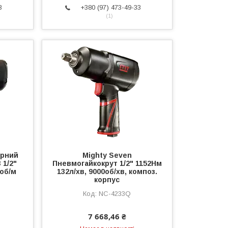
3
+380 (97) 473-49-33
1
арний
Mighty Seven
 1/2"
Пневмогайкокрут 1/2" 1152Нм
0об/м
132л/хв, 9000об/хв, композ.
корпус
NC-4233Q
7 668,46 ₴