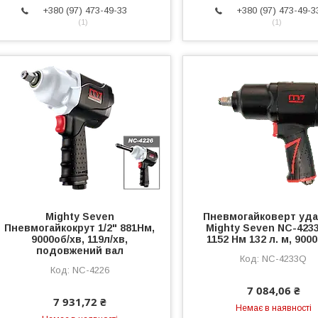
+380 (97) 473-49-33
+380 (97) 473-49-3
1
1
Mighty Seven
Пневмогайковерт уд
Пневмогайкокрут 1/2" 881Нм,
Mighty Seven NC-4233
9000об/хв, 119л/хв,
1152 Нм 132 л. м, 900
подовжений вал
NC-4233Q
NC-4226
7 084,06 ₴
7 931,72 ₴
Немає в наявності