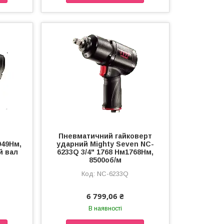
Пневматичний гайковерт
949Нм,
ударний Mighty Seven NC-
й вал
6233Q 3/4" 1768 Нм1768Нм,
8500об/м
NC-6233Q
6 799,06 ₴
В наявності