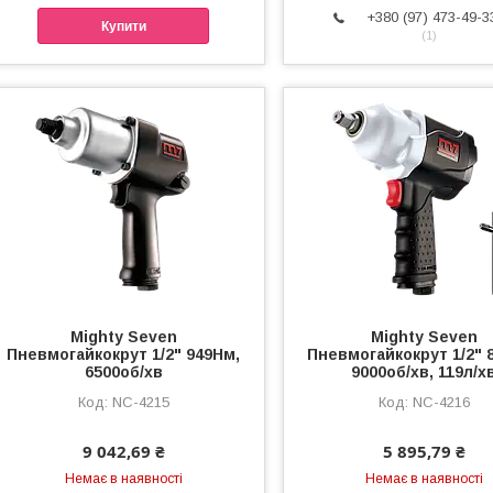
+380 (97) 473-49-3
Купити
1
Mighty Seven
Mighty Seven
Пневмогайкокрут 1/2" 949Нм,
Пневмогайкокрут 1/2" 
6500об/хв
9000об/хв, 119л/х
NC-4215
NC-4216
9 042,69 ₴
5 895,79 ₴
Немає в наявності
Немає в наявності