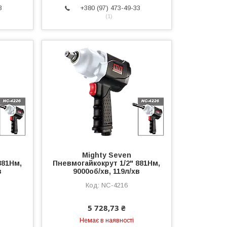
3
+380 (97) 473-49-33
1
Mighty Seven
881Нм,
Пневмогайкокрут 1/2" 881Нм,
в
9000об/хв, 119л/хв
NC-4216
5 728,73 ₴
Немає в наявності