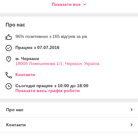
нагрузкам
Показати все
Если вы часто оказываетесь на бездорожье или
управляете водным судном, то холодильник будет
Про нас
исправно работать даже при экстремальном угле
наклона до 30°
96% позитивних з 165 відгуків за рік
Все холодильники устойчивы к вибрациям, тряске и
Працює з 07.07.2016
механическим воздействиям
Автохолодильники широко используются в поездках
м. Черкаси
18008 Ложешнікова 1/1, Черкаси, Україна
на дальние расстояния, пикниках, кемпингах. На охоте
или рыбалке. В каютах водных судов и кабинах
Контакти
дальнобойных грузовиков. На торговых точках с
холодной продукцей. И даже на даче и в офисе!
Сьогодні працює з 10:00 до 18:00
Показати весь графік роботи
Про нас
Контакти