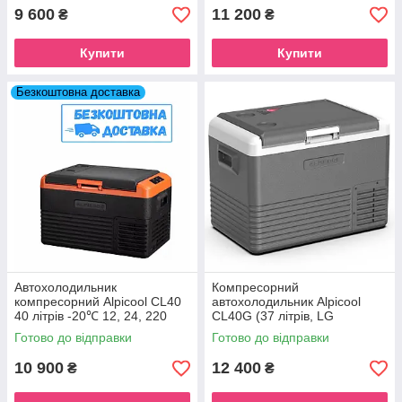
9 600
11 200
₴
₴
Купити
Купити
Безкоштовна доставка
Автохолодильник
Компресорний
компресорний Alpicool CL40
автохолодильник Alpicool
40 літрів -20℃ 12, 24, 220
CL40G (37 літрів, LG
вольт
Compressor). До -20℃, (12,
Готово до відправки
Готово до відправки
24, 220 вольт)
10 900
12 400
₴
₴