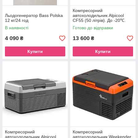
Компресорний
Льодогенератор Bass Polska
автохолодильник Alpicool
12 кг/24 год
CF55 (50 літрів). До -20℃.
Живлення 12, 24, 220 вольт
В наявності
Готово до відправки
4 090
13 600
₴
₴
Купити
Купити
Компресорний
Компресорний
автохолодильник Alpicool
автохолодильник Weekender