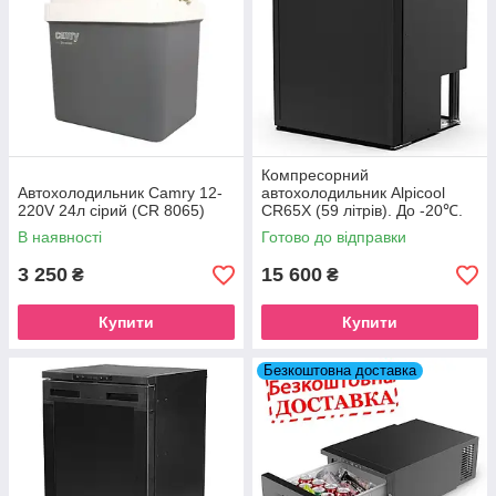
Компресорний
Автохолодильник Camry 12-
автохолодильник Alpicool
220V 24л сірий (CR 8065)
CR65X (59 літрів). До -20℃.
(12, 24 вольт)
В наявності
Готово до відправки
3 250
15 600
₴
₴
Купити
Купити
Безкоштовна доставка