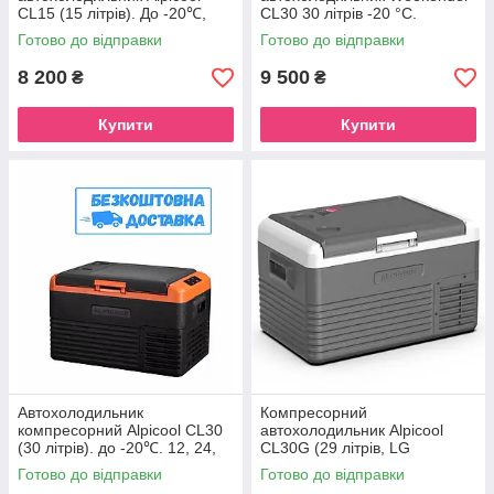
CL15 (15 літрів). До -20℃,
CL30 30 літрів -20 °C.
(12, 24, 220 вольт)
Живлення 12, 24, 220 в
Готово до відправки
Готово до відправки
8 200
9 500
₴
₴
Купити
Купити
Автохолодильник
Компресорний
компресорний Alpicool CL30
автохолодильник Alpicool
(30 літрів). до -20℃. 12, 24,
CL30G (29 літрів, LG
220В
Compressor). До -20℃, (12,
Готово до відправки
Готово до відправки
24, 220 вольт)