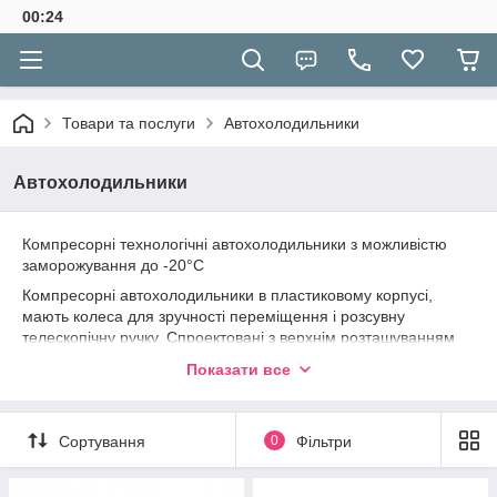
00:24
Товари та послуги
Автохолодильники
Автохолодильники
Компресорні технологічні автохолодильники з можливістю
заморожування до -20°С
Компресорні автохолодильники в пластиковому корпусі,
мають колеса для зручності переміщення і розсувну
телескопічну ручку. Спроектовані з верхнім розташуванням
технічного відсіку і компресора. Камера скомпонована таким
Показати все
чином, що верхня частина вже ніж нижня. Моделі, позначені
маркуванням – оснащені літій-іонним
акумулятором
, який
дозволяє морозильника працювати повністю автономно до 5
Сортування
0
Фільтри
годин.
Компресорна система.