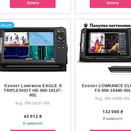
Купити
Купити
Акция
Ехолот Lowrance EAGLE-9
Ехолот LOWRANCE ELI
TRIPLESHOT HD 000-16127-
FS 000-16440-001
001
000-16440-001
000-16127-001
132 000 ₴
43 912 ₴
В наявності
В наявності