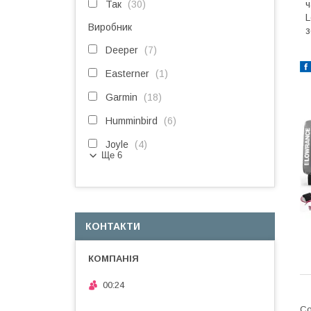
Так
30
ч
L
Виробник
з
Deeper
7
Easterner
1
Garmin
18
Humminbird
6
Joyle
4
Ще 6
КОНТАКТИ
00:24