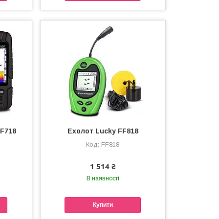
FF718
Ехолот Lucky FF818
FF818
1 514 ₴
В наявності
Купити