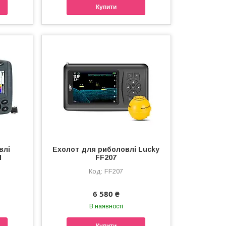
Купити
влі
Ехолот для риболовлі Lucky
N
FF207
FF207
6 580 ₴
В наявності
Купити