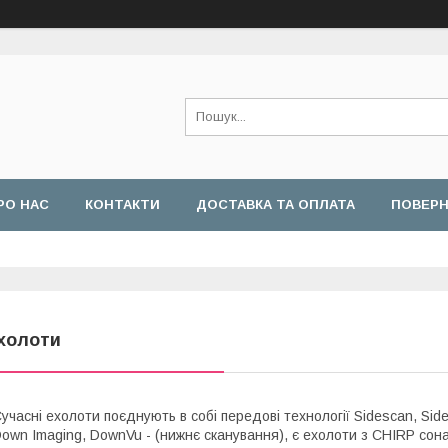
РО НАС
КОНТАКТИ
ДОСТАВКА ТА ОПЛАТА
ПОВЕРН
холоти
учасні ехолоти поєднують в собі передові технології Sidescan, Side
own Imaging, DownVu - (нижнє сканування), є ехолоти з CHIRP сон