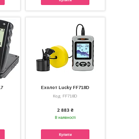
17
Ехолот Lucky FF718D
FF718D
2 883 ₴
В наявності
Купити