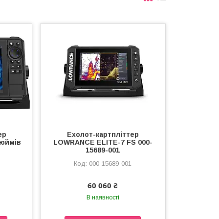
ер
Ехолот-картпліттер
дюймів
LOWRANCE ELITE-7 FS 000-
15689-001
000-15689-001
60 060 ₴
В наявності