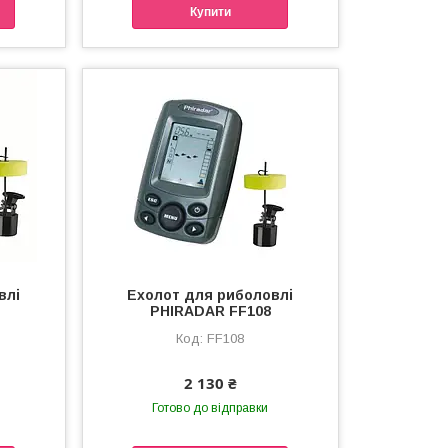
Купити
влі
Ехолот для риболовлі
PHIRADAR FF108
FF108
2 130 ₴
Готово до відправки