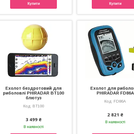
Купити
Купити
Ехолот бездротовий для
Ехолот для риболо
риболовлі PHIRADAR BT100
PHIRADAR FD86A
блютуз
FD86A
BT100
2 821 ₴
3 499 ₴
В наявності
В наявності