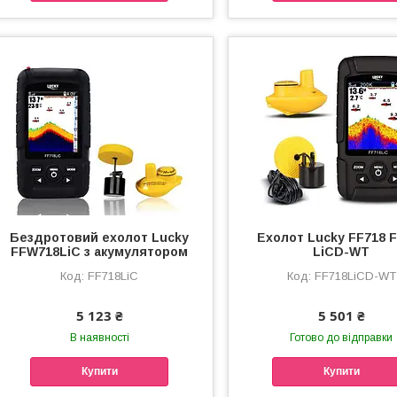
Бездротовий ехолот Lucky
Ехолот Lucky FF718 
FFW718LiC з акумулятором
LiCD-WT
FF718LiC
FF718LiCD-WT
5 123 ₴
5 501 ₴
В наявності
Готово до відправки
Купити
Купити