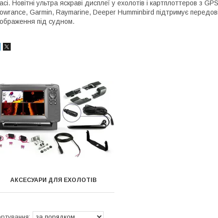
асі. Новітні ультра яскраві дисплеї у ехолотів і картплоттеров з G
owrance, Garmin, Raymarine, Deeper Humminbird підтримує передові 
ображення під судном.
АКСЕСУАРИ ДЛЯ ЕХОЛОТІВ