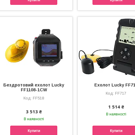
Бездротовий ехолот Lucky
Ехолот Lucky FF7
FF1108-1CW
FF717
FF518
1 514 ₴
3 513 ₴
В наявності
В наявності
Купити
Купити