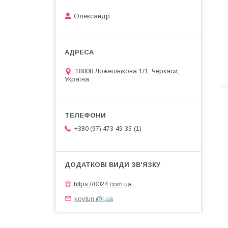
Олександр
18008 Ложешнікова 1/1, Черкаси,
Україна
1
+380 (97) 473-49-33
https://0024.com.ua
kovtun.@i.ua