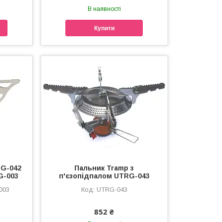
В наявності
Купити
RG-042
Пальник Tramp з
G-003
п'єзопідпалом UTRG-043
003
UTRG-043
852 ₴