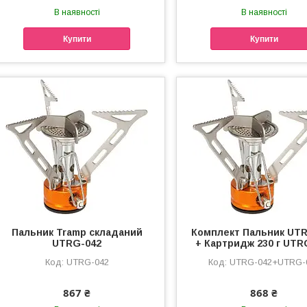
В наявності
В наявності
Купити
Купити
Пальник Tramp складаний
Комплект Пальник UT
UTRG-042
+ Картридж 230 г UTR
UTRG-042
UTRG-042+UTRG-
867 ₴
868 ₴