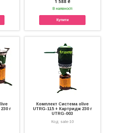
1 588 ₴
В наявності
Купити
live
Комплект Система olive
230 г
UTRG-115 + Картридж 230 г
UTRG-003
sale-10