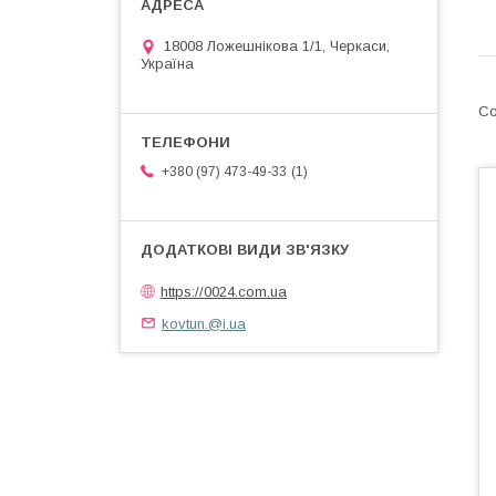
18008 Ложешнікова 1/1, Черкаси,
Україна
1
+380 (97) 473-49-33
https://0024.com.ua
kovtun.@i.ua