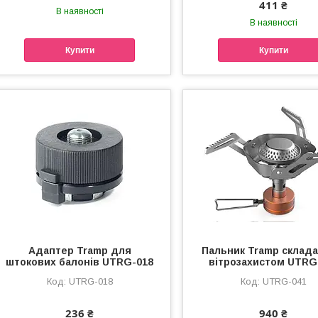
411 ₴
В наявності
В наявності
Купити
Купити
Адаптер Tramp для
Пальник Tramp склада
штокових балонів UTRG-018
вітрозахистом UTRG
UTRG-018
UTRG-041
236 ₴
940 ₴