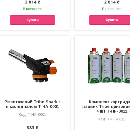
2 814 ₴
2 814 ₴
В наявності
В наявності
Купити
Купити
Різак газовий Tribe Spark з
Комплект картрид
п'єзопідпалом T-HA-0001
газових Tribe цанговий
4 шт T-HF-0011
T-HA-0001
T-HF-0011
383 ₴