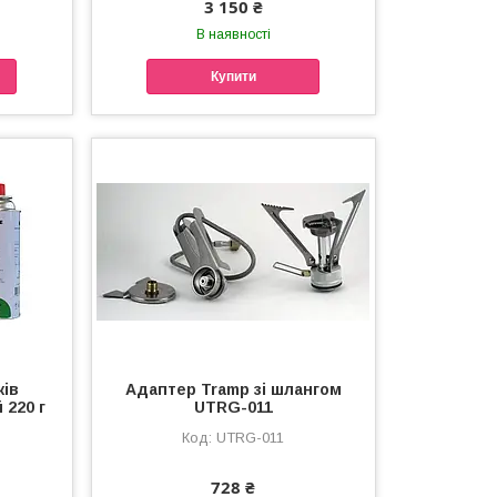
3 150 ₴
В наявності
Купити
жів
Адаптер Tramp зі шлангом
 220 г
UTRG-011
UTRG-011
728 ₴