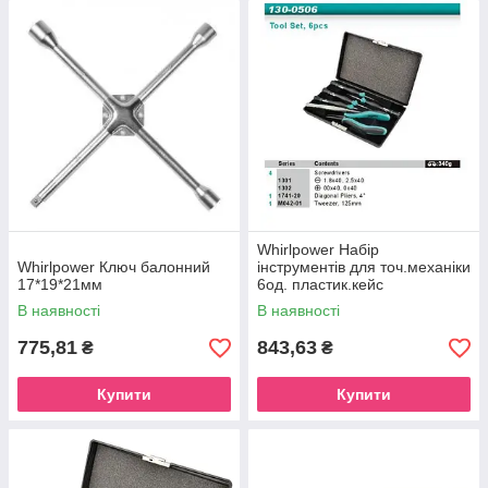
Whirlpower Набір
Whirlpower Ключ балонний
інструментів для точ.механіки
17*19*21мм
6од. пластик.кейс
В наявності
В наявності
775,81
843,63
₴
₴
Купити
Купити