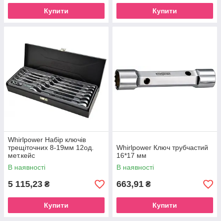
Купити
Купити
Whirlpower Набір ключів
трещіточних 8-19мм 12од.
Whirlpower Ключ трубчастий
мет.кейс
16*17 мм
В наявності
В наявності
5 115,23
663,91
₴
₴
Купити
Купити