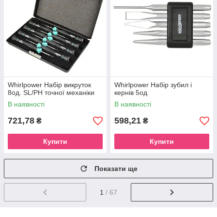
Whirlpower Набір викруток
Whirlpower Набір зубил і
8од. SL/PH точної механіки
кернів 5од
В наявності
В наявності
721,78
598,21
₴
₴
Купити
Купити
Показати ще
1
/ 67