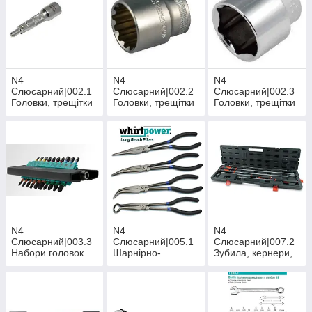
N4
N4
N4
Слюсарний|002.1
Слюсарний|002.2
Слюсарний|002.3
Головки, трещітки
Головки, трещітки
Головки, трещітки
та акс. 1/4" - 3/8"
та акс. 1/2"
та акс. 3/4" - 1"
N4
N4
N4
Слюсарний|003.3
Слюсарний|005.1
Слюсарний|007.2
Набори головок
Шарнірно-
Зубила, кернери,
ударних
губцевий
пробійники
інструмент