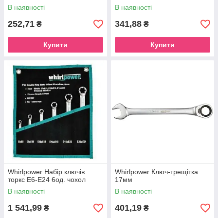
В наявності
В наявності
252,71
341,88
₴
₴
Купити
Купити
Whirlpower Набір ключів
Whirlpower Ключ-трещітка
торкс Е6-Е24 6од. чохол
17мм
В наявності
В наявності
1 541,99
401,19
₴
₴