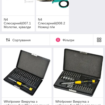
N4
N4
Слюсарний|007.1
Слюсарний|008.2
Молотки, кувалди
Ножиці п/м
Сортування
0
Фільтри
Whirlpower Викрутка з
Whirlpower Викрутка з