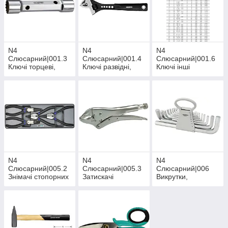
N4
N4
N4
Слюсарний|001.3
Слюсарний|001.4
Слюсарний|001.6
Ключі торцеві,
Ключі развідні,
Ключі інші
шарнірні
трубні, переставні
N4
N4
N4
Слюсарний|005.2
Слюсарний|005.3
Слюсарний|006
Знімачі стопорних
Затискачі
Викрутки,
кілець
шестигранники та
набори з них