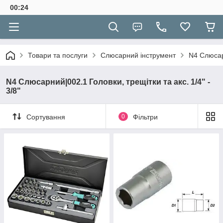
00:24
Товари та послуги
Слюсарний інструмент
N4 Слюсарн
N4 Слюсарний|002.1 Головки, трещітки та акс. 1/4" -
3/8"
Сортування
0
Фільтри