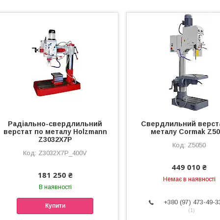
Радіально-свердлильний
Свердлильний верст
верстат по металу Ноlzmann
металу Сormak Z50
Z3032X7P
Z5050
Z3032X7P_400V
449 010 ₴
181 250 ₴
Немає в наявності
В наявності
+380 (97) 473-49-3
Купити
1