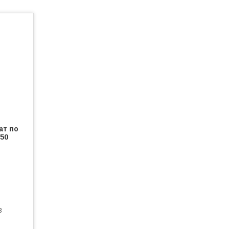
ат по
50
3