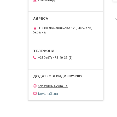
18008 Ложешнікова 1/1, Черкаси,
Україна
1
+380 (97) 473-49-33
https://0024.com.ua
kovtun.@i.ua