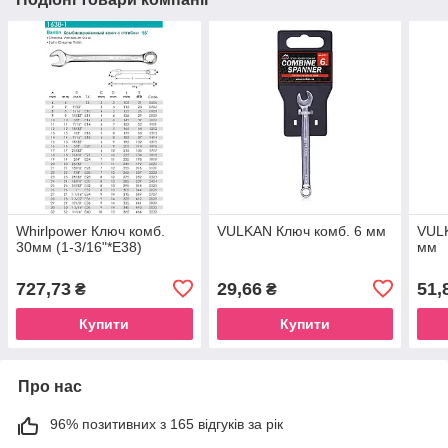
Whirlpower Ключ комб.
VULKAN Ключ комб. 6 мм
VULK
30мм (1-3/16"*Е38)
мм
727,73
29,66
51,
₴
₴
Купити
Купити
Про нас
96% позитивних з 165 відгуків за рік