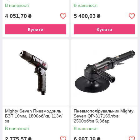
В наявності
В наявності
4 051,70
5 400,03
₴
₴
Купити
Купити
Mighty Seven Пневмодриль
Пневмополірувальник Mighty
БЗП 10мм, 1800об/хв, 113л/
Seven QP-317169л/хв
хв
2500об/хв 6,3бар
В наявності
В наявності
2 775,57
6 997,39
₴
₴