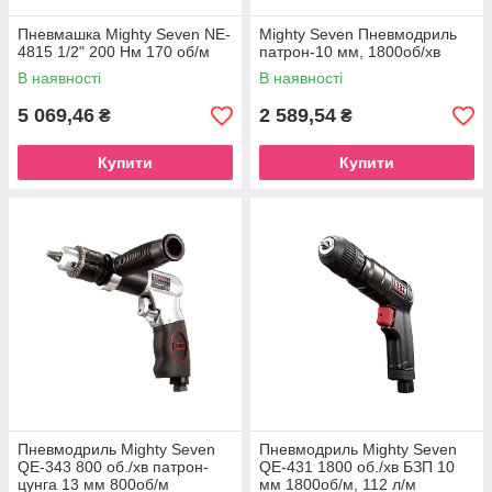
Пневмашка Mighty Seven NE-
Mighty Seven Пневмодриль
4815 1/2" 200 Нм 170 об/м
патрон-10 мм, 1800об/хв
В наявності
В наявності
5 069,46
2 589,54
₴
₴
Купити
Купити
Пневмодриль Mighty Seven
Пневмодриль Mighty Seven
QE-343 800 об./хв патрон-
QE-431 1800 об./хв БЗП 10
цунга 13 мм 800об/м
мм 1800об/м, 112 л/м