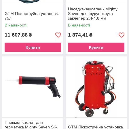
Насадка-заклепник Mighty
GTM Піскоструйна установка
Seven для шурупокрута
75л
заклепер 2,4-4,8 мм
В наявності
В наявності
11 607,88
1 874,41
₴
₴
Купити
Купити
Пневмопістолет для
герметика Mighty Seven SK-
GTM Піскоструйна установка