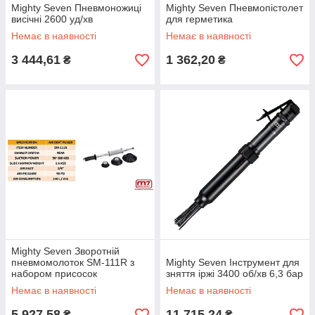
Mighty Seven Пневмоножиці
Mighty Seven Пневмопістолет
висічні 2600 уд/хв
для герметика
Немає в наявності
Немає в наявності
3 444,61
1 362,20
₴
₴
Mighty Seven Зворотній
пневмомолоток SM-111R з
Mighty Seven Інструмент для
набором присосок
зняття іржі 3400 об/хв 6,3 бар
Немає в наявності
Немає в наявності
5 927,58
11 715,24
₴
₴