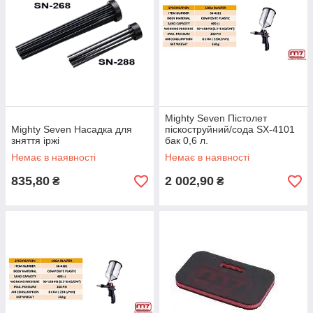
Mighty Seven Пістолет
Mighty Seven Насадка для
піскоструйний/сода SX-4101
зняття іржі
бак 0,6 л.
Немає в наявності
Немає в наявності
835,80
2 002,90
₴
₴