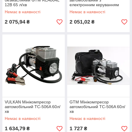
безмасляний GTM RLA004L
автомобільний з
12В 65 л/хв
електронним керуванням
RLA004L 65л/хв
Немає в наявності
Немає в наявності
2 075,94
2 051,02
₴
₴
VULKAN Мінікомпресор
GTM Мінікомпресор
автомобільний TC-506A 60л/
автомобільний TC-506A 60л/
хв
хв
Немає в наявності
Немає в наявності
1 634,79
1 727
₴
₴