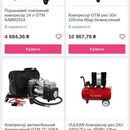
Поршневий повітряний
компресор 24 л GTM
Компресор GTM рес-30л
KABM2024
105л/хв 8бар безмасляний
В наявності
В наявності
4 684,36
10 967,78
₴
₴
Купити
Купити
Компресор автомобільний
VULKAN Компресор рес-24л
безмасляний GTM TC-506A
240/175л.хв, 950Вт 10bar