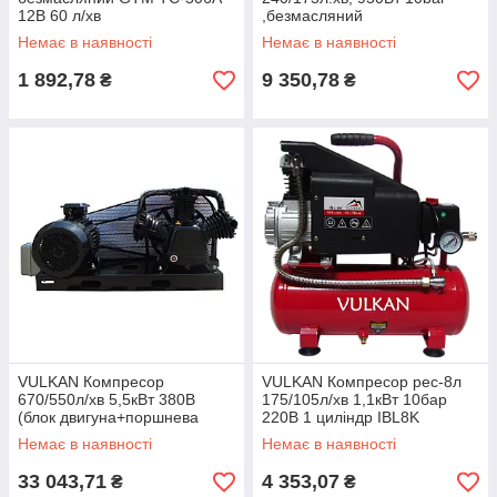
12В 60 л/хв
,безмасляний
Немає в наявності
Немає в наявності
1 892,78
9 350,78
₴
₴
VULKAN Компресор
VULKAN Компресор рес-8л
670/550л/хв 5,5кВт 380В
175/105л/хв 1,1кВт 10бар
(блок двигуна+поршнева
220В 1 циліндр IBL8K
група)
Немає в наявності
Немає в наявності
33 043,71
4 353,07
₴
₴