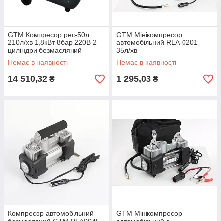
GTM Компресор рес-50л
GTM Мінікомпресор
210л/хв 1,8кВт 8бар 220В 2
автомобільний RLA-0201
циліндри безмасляний
35л/хв
Немає в наявності
Немає в наявності
14 510,32
1 295,03
₴
₴
Компресор автомобільний
GTM Мінікомпресор