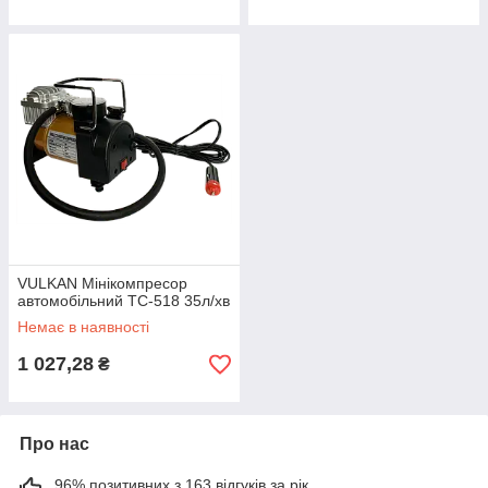
VULKAN Мінікомпресор
автомобільний ТС-518 35л/хв
Немає в наявності
1 027,28
₴
Про нас
96% позитивних з 163 відгуків за рік