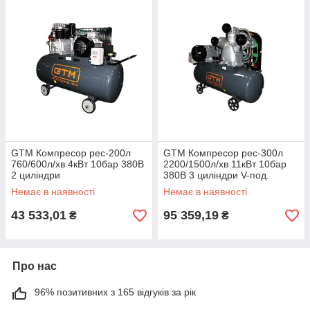
GTM Компресор рес-200л
GTM Компресор рес-300л
760/600л/хв 4кВт 10бар 380В
2200/1500л/хв 11кВт 10бар
2 циліндри
380В 3 циліндри V-под.
Немає в наявності
Немає в наявності
43 533,01
95 359,19
₴
₴
Про нас
96% позитивних з 165 відгуків за рік