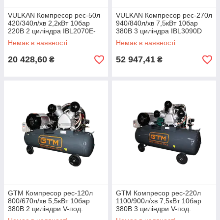
VULKAN Компресор рес-50л
VULKAN Компресор рес-270л
420/340л/хв 2,2кВт 10бар
940/840л/хв 7,5кВт 10бар
220В 2 циліндра IBL2070E-
380В 3 циліндра IBL3090D
220-50
Немає в наявності
Немає в наявності
20 428,60
52 947,41
₴
₴
GTM Компресор рес-120л
GTM Компресор рес-220л
800/670л/хв 5,5кВт 10бар
1100/900л/хв 7,5кВт 10бар
380В 2 циліндри V-под.
380В 3 циліндри V-под.