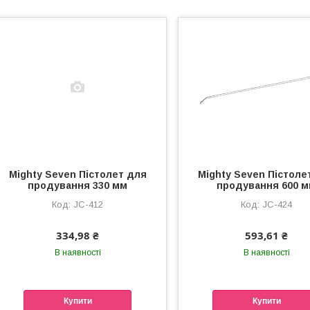
Mighty Seven Пістолет для
Mighty Seven Пістоле
продування 330 мм
продування 600 
JC-412
JC-424
334,98 ₴
593,61 ₴
В наявності
В наявності
Купити
Купити