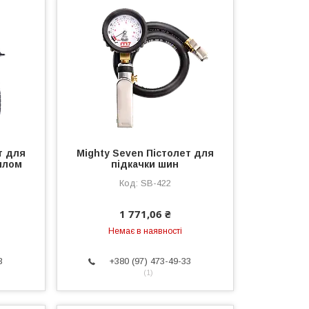
т для
Mighty Seven Пістолет для
плом
підкачки шин
SB-422
1 771,06 ₴
Немає в наявності
3
+380 (97) 473-49-33
1