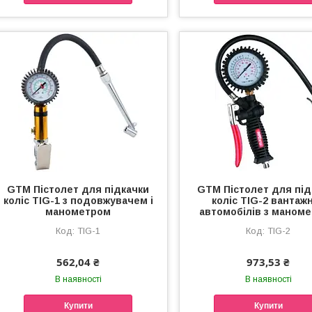
GTM Пістолет для підкачки
GTM Пістолет для під
коліс TIG-1 з подовжувачем і
коліс TIG-2 вантаж
манометром
автомобілів з маном
TIG-1
TIG-2
562,04 ₴
973,53 ₴
В наявності
В наявності
Купити
Купити