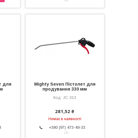
т для
Mighty Seven Пістолет для
мм
продування 330 мм
JC-313
281,52 ₴
Немає в наявності
3
+380 (97) 473-49-33
1