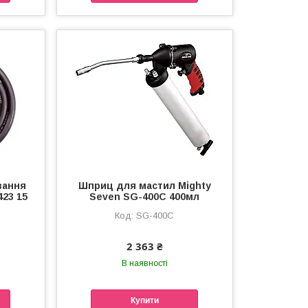
вання
Шприц для мастил Mighty
423 15
Seven SG-400C 400мл
SG-400C
2 363 ₴
В наявності
Купити