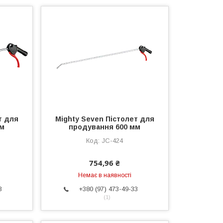
т для
Mighty Seven Пістолет для
мм
продування 600 мм
JC-424
754,96 ₴
Немає в наявності
3
+380 (97) 473-49-33
1