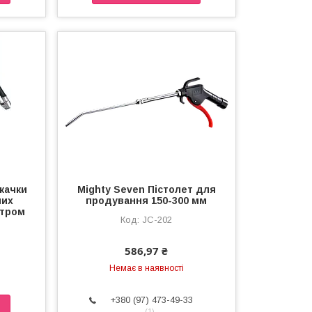
качки
Mighty Seven Пістолет для
них
продування 150-300 мм
етром
JC-202
586,97 ₴
Немає в наявності
+380 (97) 473-49-33
1