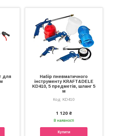
т для
Набір пневматичного
мм
інструменту KRAFT&DELE
KD410, 5 предметів, шланг 5
м
KD410
1 120 ₴
В наявності
Купити