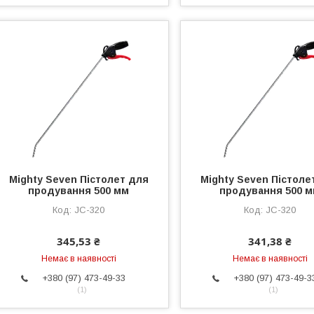
Mighty Seven Пістолет для
Mighty Seven Пістоле
продування 500 мм
продування 500 
JC-320
JC-320
345,53 ₴
341,38 ₴
Немає в наявності
Немає в наявності
+380 (97) 473-49-33
+380 (97) 473-49-3
1
1