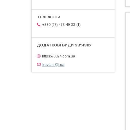
1
+380 (97) 473-49-33
https://0024.com.ua
kovtun.@i.ua