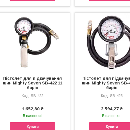
Пістолет для підкачування
Пістолет для підкачу
шин Mighty Seven SB-422 11
шин Mighty Seven SB-
барів
барів
SB-422
SB-423
1 652,80 ₴
2 594,27 ₴
В наявності
В наявності
Купити
Купити