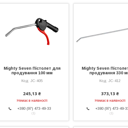
Mighty Seven Пістолет для
Mighty Seven Пістоле
продування 100 мм
продування 330 
JC-405
JC-412
245,13 ₴
373,13 ₴
Немає в наявності
Немає в наявності
+380 (97) 473-49-33
+380 (97) 473-49-3
1
1