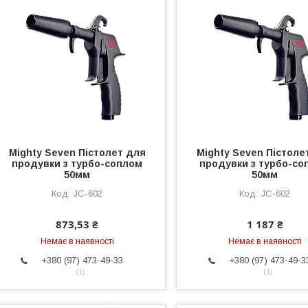
Mighty Seven Пістолет для
Mighty Seven Пістоле
продувки з турбо-соплом
продувки з турбо-со
50мм
50мм
JC-602
JC-602
873,53 ₴
1 187 ₴
Немає в наявності
Немає в наявності
+380 (97) 473-49-33
+380 (97) 473-49-3
1
1