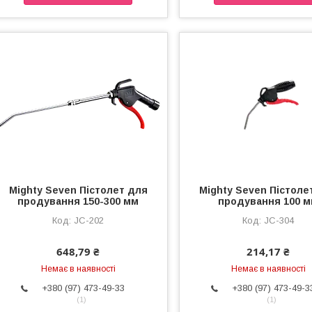
Mighty Seven Пістолет для
Mighty Seven Пістоле
продування 150-300 мм
продування 100 
JC-202
JC-304
648,79 ₴
214,17 ₴
Немає в наявності
Немає в наявності
+380 (97) 473-49-33
+380 (97) 473-49-3
1
1