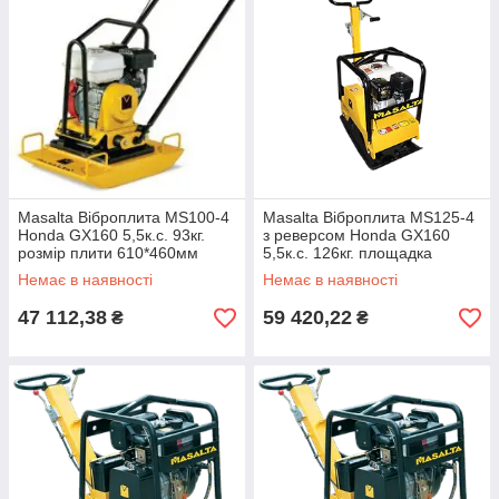
Masalta Віброплита MS100-4
Masalta Віброплита MS125-4
Honda GX160 5,5к.с. 93кг.
з реверсом Honda GX160
розмір плити 610*460мм
5,5к.с. 126кг. площадка
630*400мм
Немає в наявності
Немає в наявності
47 112,38
59 420,22
₴
₴