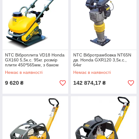
NTC Віброплита VD18 Honda
NTC Вібротрамбовка NT65N
GX160 5,5к.с. 95кг. розмір
дв. Honda GXR120 3,5к.с.,
плити 450*565мм, з баком
64кг
для води.
Немає в наявності
Немає в наявності
9 620
142 874,17
₴
₴