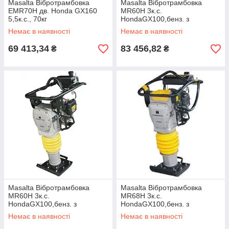
Masalta Вібротрамбовка
Masalta Вібротрамбовка
EMR70H дв. Honda GX160
MR60H 3к.с.
5,5к.с., 70кг
HondaGX100,бенз. з
покращеною с-мою
Немає в наявності
Немає в наявності
фільтрації,вага 60кг
69 413,34
83 456,82
₴
₴
Masalta Вібротрамбовка
Masalta Вібротрамбовка
MR60H 3к.с.
MR68H 3к.с.
HondaGX100,бенз. з
HondaGX100,бенз. з
покращеною с-мою
покращеною с-мою
Немає в наявності
Немає в наявності
фільтрації,вага 60кг
фільтрації,вага 68кг