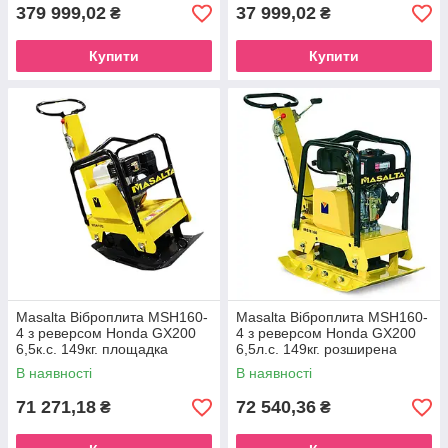
інтегрованим
379 999,02
37 999,02
₴
₴
Купити
Купити
Masalta Віброплита MSH160-
Masalta Віброплита MSH160-
4 з реверсом Honda GX200
4 з реверсом Honda GX200
6,5к.с. 149кг. площадка
6,5л.с. 149кг. розширена
730*370мм
площадка 730*500мм
В наявності
В наявності
71 271,18
72 540,36
₴
₴