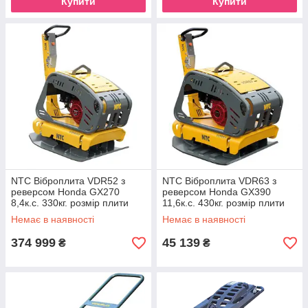
Купити
Купити
NTC Віброплита VDR52 з
NTC Віброплита VDR63 з
реверсом Honda GX270
реверсом Honda GX390
8,4к.с. 330кг. розмір плити
11,6к.с. 430кг. розмір плити
600*895мм
700*895мм
Немає в наявності
Немає в наявності
374 999
45 139
₴
₴