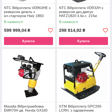
NTC Віброплита VDR63НE з
NTC Віброплита VDR32H з
реверсом дизель з
реверсом диз.двигун
ел.стартером Hatz 1B50
HATZ1B20 4,6к.с. 215кг.
10,5к.с. 440кг. розмір плити
розмір плити 500*750мм (з
В наявності
В наявності
700*895мм
колесами)
599 999,04
298 814,92
₴
₴
Купити
Купити
Masalta Вібротрамбовка
GTM Віброплита GPC330-
EMR70H дв. Honda GX160
LCRH, з гідравлічним