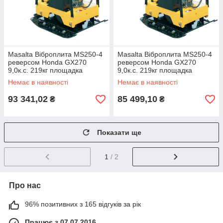
Masalta Віброплита MS250-4
Masalta Віброплита MS250-4
реверсом Honda GX270
реверсом Honda GX270
9,0к.с. 219кг площадка
9,0к.с. 219кг площадка
890*600мм
890*600мм
Немає в наявності
Немає в наявності
93 341,02
85 499,10
₴
₴
Показати ще
1
/ 2
Про нас
96% позитивних з 165 відгуків за рік
Працює з 07.07.2016