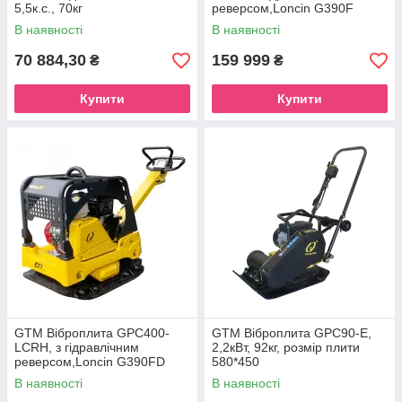
5,5к.с., 70кг
реверсом,Loncin G390F
14к.с., 300кг, розмір плити
В наявності
В наявності
835*680, лита плита
70 884,30
159 999
₴
₴
Купити
Купити
GTM Віброплита GPC400-
GTM Віброплита GPC90-E,
LCRH, з гідравлічним
2,2кВт, 92кг, розмір плити
реверсом,Loncin G390FD
580*450
13к.с., 405кг, розмір плити
В наявності
В наявності
900*650, лита плита з