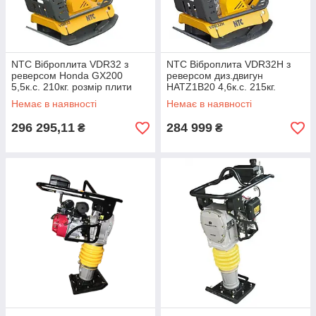
NTC Віброплита VDR32 з
NTC Віброплита VDR32H з
реверсом Honda GX200
реверсом диз.двигун
5,5к.с. 210кг. розмір плити
HATZ1B20 4,6к.с. 215кг.
500*750мм (з колесами)
розмір плити 500*750мм (з
Немає в наявності
Немає в наявності
колесами)
296 295,11
284 999
₴
₴