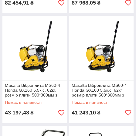
82 454,91
87 968,05
₴
₴
Masalta Віброплита MS60-4
Masalta Віброплита MS60-4
Honda GX160 5,5к.с. 62кг.
Honda GX160 5,5к.с. 62кг.
розмір плити 500*360мм з
розмір плити 500*360мм з
бачком для води
бачком для води
Немає в наявності
Немає в наявності
43 197,48
41 243,10
₴
₴