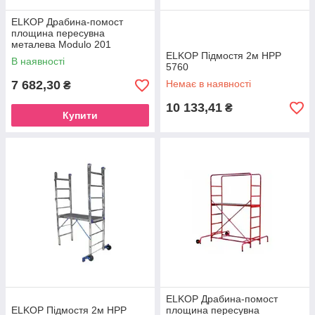
ELKOP Драбина-помост
площина пересувна
металева Modulo 201
ELKOP Підмостя 2м HPP
В наявності
5760
7 682,30
Немає в наявності
₴
10 133,41
₴
Купити
ELKOP Драбина-помост
ELKOP Підмостя 2м HPP
площина пересувна