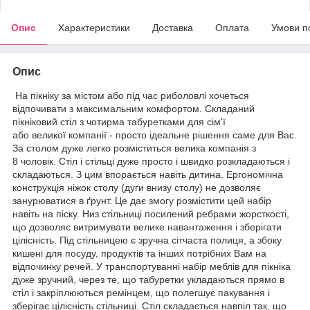
Опис
Характеристики
Доставка
Оплата
Умови п
Опис
На пікніку за містом або під час риболовлі хочеться
відпочивати з максимальним комфортом. Складаний
пікніковий стіл з чотирма табуретками для сім'ї
або великої компанії - просто ідеальне рішення саме для Вас.
За столом дуже легко розміститься велика компанія з
8 чоловік. Стіл і стільці дуже просто і швидко розкладаються і
складаються. З цим впорається навіть дитина. Ергономічна
конструкція ніжок столу (дуги внизу столу) не дозволяє
занурюватися в ґрунт. Це дає змогу розмістити цей набір
навіть на піску. Низ стільниці посилений ребрами жорсткості,
що дозволяє витримувати велике навантаження і зберігати
цілісність. Під стільницею є зручна сітчаста полиця, а збоку
кишені для посуду, продуктів та інших потрібних Вам на
відпочинку речей. У транспортуванні набір меблів для пікніка
дуже зручний, через те, що табуретки укладаються прямо в
стіл і закріплюються ремінцем, що полегшує пакування і
зберігає цілісність стільниці. Стіл складається навпіл так, що