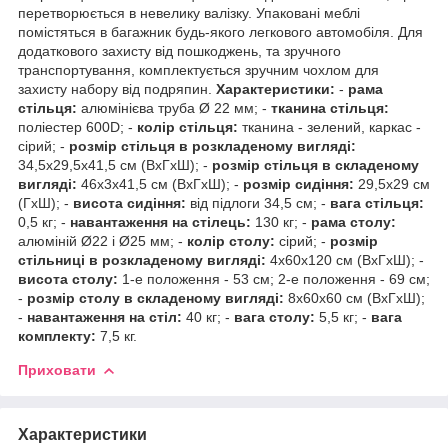
перетворюється в невелику валізку. Упаковані меблі
помістяться в багажник будь-якого легкового автомобіля. Для
додаткового захисту від пошкоджень, та зручного
транспортування, комплектується зручним чохлом для
захисту набору від подряпин.
Характеристики:
-
рама
стільця:
алюмінієва труба Ø 22 мм; -
тканина стільця:
поліестер 600D; -
колір стільця:
тканина - зелений, каркас -
сірий; -
розмір стільця в розкладеному вигляді:
34,5х29,5х41,5 см (ВхГхШ); -
розмір стільця в складеному
вигляді:
46х3х41,5 см (ВхГхШ); -
розмір сидіння:
29,5х29 см
(ГхШ); -
висота сидіння:
від підлоги 34,5 см; -
вага стільця:
0,5 кг; -
навантаження на стілець:
130 кг; -
рама столу:
алюміній Ø22 і Ø25 мм; -
колір столу:
сірий; -
розмір
стільниці в розкладеному вигляді:
4х60х120 см (ВхГхШ); -
висота столу:
1-е положення - 53 см; 2-е положення - 69 см;
-
розмір столу в складеному вигляді:
8х60х60 см (ВхГхШ);
-
навантаження на стіл:
40 кг; -
вага столу:
5,5 кг; -
вага
комплекту:
7,5 кг.
Приховати
Характеристики