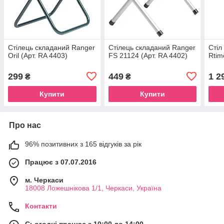
Стілець складаний Ranger
Стілець складаний Ranger
Стіл
Oril (Арт. RA 4403)
FS 21124 (Арт. RA 4402)
Rtim
299
449
1 2
₴
₴
Купити
Купити
Про нас
96% позитивних з 165 відгуків за рік
Працює з 07.07.2016
м. Черкаси
18008 Ложешнікова 1/1, Черкаси, Україна
Контакти
Сьогодні працює з 10:00 до 14:00