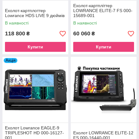
Ехолот-картпліттер
Ехолот-картплоттер
LOWRANCE ELITE-7 FS 000-
Lowrance HDS LIVE 9 дюймів
15689-001
В наявності
В наявності
118 800
60 060
₴
₴
Купити
Купити
Акція
Ехолот Lowrance EAGLE-9
TRIPLESHOT HD 000-16127-
Ехолот LOWRANCE ELITE-12
001
FS 000-16440-001