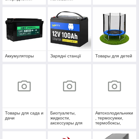
Аккумуляторы
Зарядні станції
Товары для детей
Товары для сада и
Биотуалеты,
Автохолодильники
дачи
жидкости,
, термосумки,
аксессуары для
термобоксы,
биотуалетов и
аккумуляторы
душа
холода