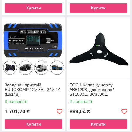
Купити
Купити
Зарядний пристрій
EGO Ніж для кущорізу
EUROKOMP 12V 8A - 24V 4A
ABB1203, для моделей
(E6148)
ST1530E, BC3800E,
STX3800, BCX3800, BCA1200
В наявності
В наявності
1 701,70
899,04
₴
₴
Купити
Купити