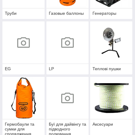
Труби
Газовые баллоны
Генераторы
EG
LP
Теплові пушки
Гермобаули та
Буї для дайвінгу та
Аксесуари
сумки для
підводного
спорядження
полювання