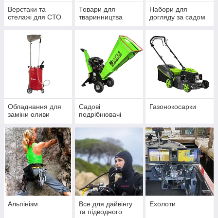
Верстаки та
Товари для
Набори для
стелажі для СТО
тваринництва
догляду за садом
Обладнання для
Садові
Газонокосарки
заміни оливи
подрібнювачі
Альпінізм
Все для дайвінгу
Ехолоти
та підводного