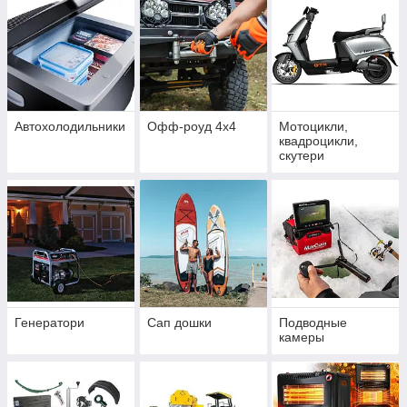
Автохолодильники
Офф-роуд 4x4
Мотоцикли,
квадроцикли,
скутери
Генератори
Сап дошки
Подводные
камеры