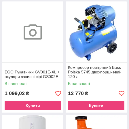
Компресор повітряний Bass
EGO Рукавички GV001E-XL +
Polska 5745 двохпоршневий
окуляри захисні сірі GS002E
120 л
В наявності
В наявності
1 099,02
12 770
₴
₴
Купити
Купити