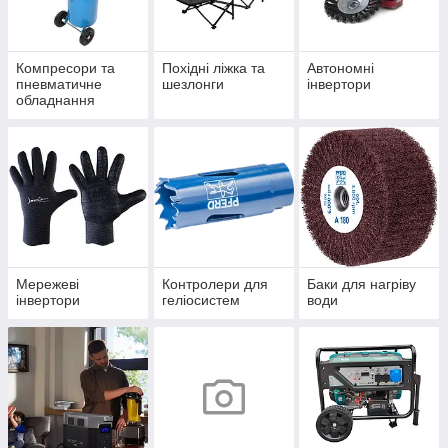
Компресори та
Похідні ліжка та
Автономні
пневматичне
шезлонги
інвертори
обладнання
Мережеві
Контролери для
Баки для нагріву
інвертори
геліосистем
води