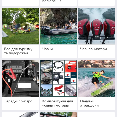
полювання
Все для туризму
Човни
Човнові мотори
та подорожей
Зарядні пристрої
Комплектуючі для
Надувні
човнів і моторів
атракціони