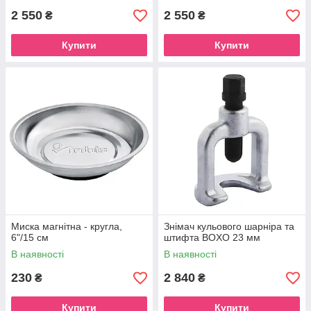
2 550
2 550
₴
₴
Купити
Купити
Миска магнітна - кругла,
Знімач кульового шарніра та
6"/15 см
штифта BOXO 23 мм
В наявності
В наявності
230
2 840
₴
₴
Купити
Купити