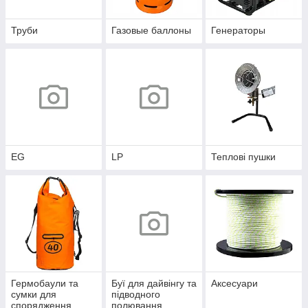
Труби
Газовые баллоны
Генераторы
EG
LP
Теплові пушки
Гермобаули та
Буї для дайвінгу та
Аксесуари
сумки для
підводного
спорядження
полювання