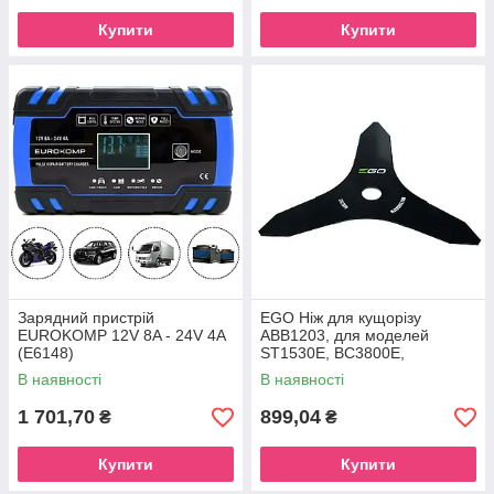
Купити
Купити
Зарядний пристрій
EGO Ніж для кущорізу
EUROKOMP 12V 8A - 24V 4A
ABB1203, для моделей
(E6148)
ST1530E, BC3800E,
STX3800, BCX3800, BCA1200
В наявності
В наявності
1 701,70
899,04
₴
₴
Купити
Купити