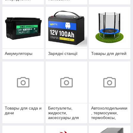
Аккумуляторы
Зарядні станції
Товары для детей
Товары для сада и
Биотуалеты,
Автохолодильники
дачи
жидкости,
, термосумки,
аксессуары для
термобоксы,
биотуалетов и
аккумуляторы
душа
холода