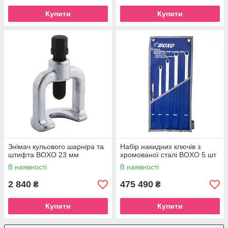
Купити
Купити
Знімач кульового шарніра та
Набір накидних ключів з
штифта BOXO 23 мм
хромованої сталі BOXO 5 шт
В наявності
В наявності
2 840
475 490
₴
₴
Купити
Купити