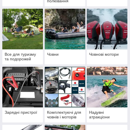
полювання
Все для туризму
Човни
Човнові мотори
та подорожей
Зарядні пристрої
Комплектуючі для
Надувні
човнів і моторів
атракціони