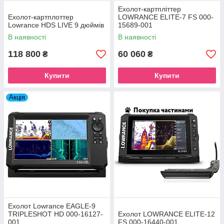
Ехолот-картпліттер
Ехолот-картплоттер
LOWRANCE ELITE-7 FS 000-
Lowrance HDS LIVE 9 дюймів
15689-001
В наявності
В наявності
118 800
60 060
₴
₴
Купити
Купити
Акція
Ехолот Lowrance EAGLE-9
TRIPLESHOT HD 000-16127-
Ехолот LOWRANCE ELITE-12
001
FS 000-16440-001