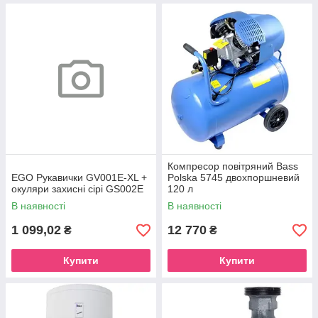
Компресор повітряний Bass
EGO Рукавички GV001E-XL +
Polska 5745 двохпоршневий
окуляри захисні сірі GS002E
120 л
В наявності
В наявності
1 099,02
12 770
₴
₴
Купити
Купити