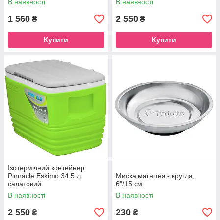
В наявності
В наявності
1 560
2 550
₴
₴
Купити
Купити
Ізотермічний контейнер
Pinnacle Eskimo 34,5 л,
Миска магнітна - кругла,
салатовий
6"/15 см
В наявності
В наявності
2 550
230
₴
₴