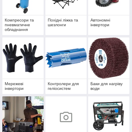
Компресори та
Похідні ліжка та
Автономні
пневматичне
шезлонги
інвертори
обладнання
Мережеві
Контролери для
Баки для нагріву
інвертори
геліосистем
води