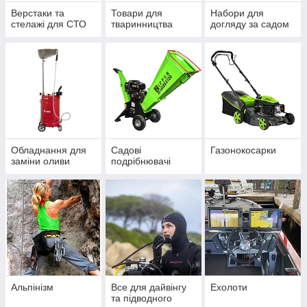
Верстаки та
Товари для
Набори для
стелажі для СТО
тваринництва
догляду за садом
Обладнання для
Садові
Газонокосарки
заміни оливи
подрібнювачі
Альпінізм
Все для дайвінгу
Ехолоти
та підводного