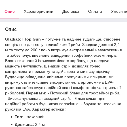
Опис
Характеристики
Доставка
Оплата
Умови п
Опис
Gladiator Top Gun
– потужне та надійне вудилище, створене
спеціально для лову великої хижої риби. Завдяки довжині 2,4
м та тесту до 200 г воно витримує екстремальні навантаження
та забезпечує впевнене виведення трофейних екземплярів.
Бланк виконаний із високоякісного карбону, що поєднує
міцність і чутливість. Швидкий стрій дозволяє точно
контролювати приманку та здійснювати миттєву підсічку.
Вудилище обладнане якісними пропускними кільцями, які
витримують інтенсивне використання, а ергономічна EVA-
рукоятка забезпечує надійний хват і комфорт під час тривалої
риболовлі.
Переваги:
- Потужний бланк для трофейної риби.
- Висока чутливість і швидкий стрій. - Якісні кільця для
надійної роботи з будь-якою волосінню. - Зручна та неслизька
рукоятка EVA.
Характеристики:
Тип:
штекерний
Довжина:
2,4 м