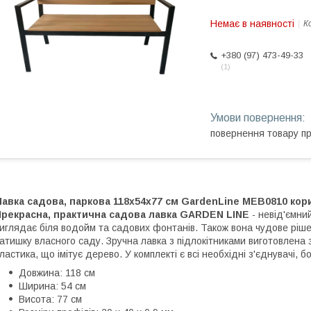
Немає в наявності
К
+380 (97) 473-49-33
1
повернення товару п
авка садова, паркова 118х54х77 см GardenLine MEB0810 кор
Прекрасна, практична садова лавка GARDEN LINE
- невід'ємни
иглядає біля водойм та садових фонтанів. Також вона чудове ріш
атишку власного саду. Зручна лавка з підлокітниками виготовлена 
ластика, що імітує дерево. У комплекті є всі необхідні з'єднувачі, б
Довжина: 118 см
Ширина: 54 см
Висота: 77 см