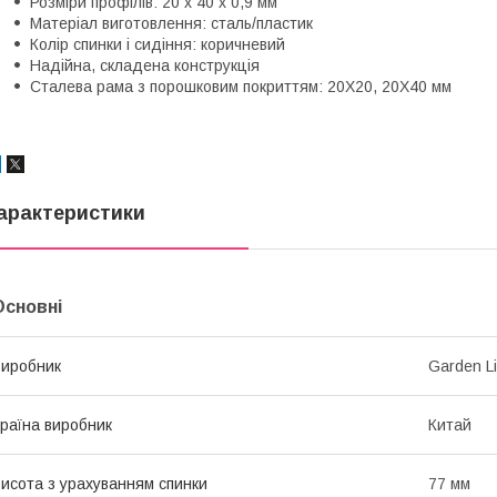
Розміри профілів: 20 х 40 х 0,9 мм
Матеріал виготовлення: сталь/пластик
Колір спинки і сидіння: коричневий
Надійна, складена конструкція
Сталева рама з порошковим покриттям: 20X20, 20X40 мм
арактеристики
Основні
иробник
Garden L
раїна виробник
Китай
исота з урахуванням спинки
77 мм