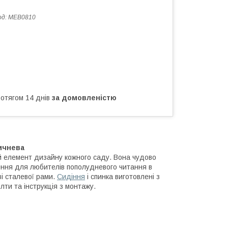
од:
MEB0810
ротягом 14 днів
за домовленістю
ичнева
й елемент дизайну кожного саду. Вона чудово
ення для любителів пополудневого читання в
зі сталевої рами.
Сидіння
і спинка виготовлені з
олти та інструкція з монтажу.