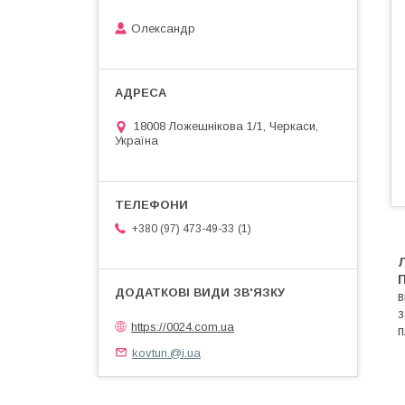
Олександр
18008 Ложешнікова 1/1, Черкаси,
Україна
1
+380 (97) 473-49-33
Л
в
з
https://0024.com.ua
п
kovtun.@i.ua