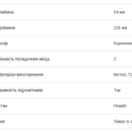
либина
54 мм
Довжина
118 мм
олір
Коричне
ількість посадочних місць
2
атеріал виготовлення
Метал, П
аявність підлокітників
Так
Стан
Новий
ип
Лавка зі