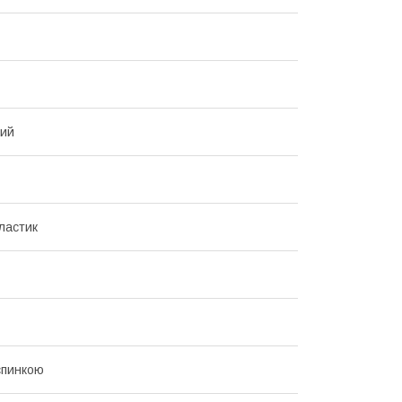
вий
ластик
 спинкою