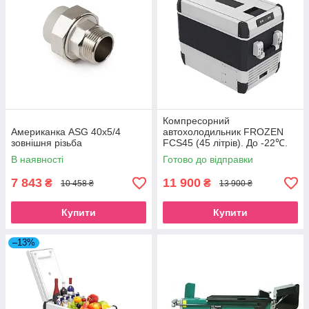
Компресорний
Американка ASG 40x5/4
автохолодильник FROZEN
зовнішня різьба
FCS45 (45 літрів). До -22℃.
Живлення 12, 24, 220 вольт
В наявності
Готово до відправки
7 843
11 900
₴
₴
10 458 ₴
13 900 ₴
Купити
Купити
–13%