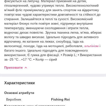
фіксуються на липучці. Матеріал приємний на дотик,
гіпоалергенний, чудово утримує тепло. Високотехнологічний
м'який фліс преміумкласу для занять спортом на відкритому
повітрі має чудові характеристики довговічності та стійкості до
стирання. Залишайтеся в теплі та сухості. Високоякісний
матеріал блокує потік повітря зовні, підтримує внутрішню
температуру, зменшуючи охолодження і втрати тепла,
водночас дихає повністю. Зручна тканина легка, м'яка, вбирає
вологу та швидко висихає. Ідеально підходить для активного
відпочинку, як катання на лижах, сноуборд, їзда на
велосипеді, походи, їзда на мотоциклі, риболовля,
альпінізм
і
багато іншого. Ідеально підходять для повсякденного
використання; Є гумка для фіксації. • Розмір L; • Використання
за -25 °C...+17 °C. • Колір — сірий
Приховати
Характеристики
Основні атрибути
Виробник
Fishing Roi
Користувальницькі характеристики