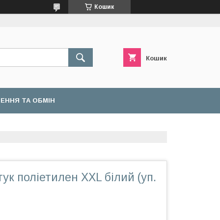
Кошик
Кошик
ЕННЯ ТА ОБМІН
к поліетилен XXL білий (уп.