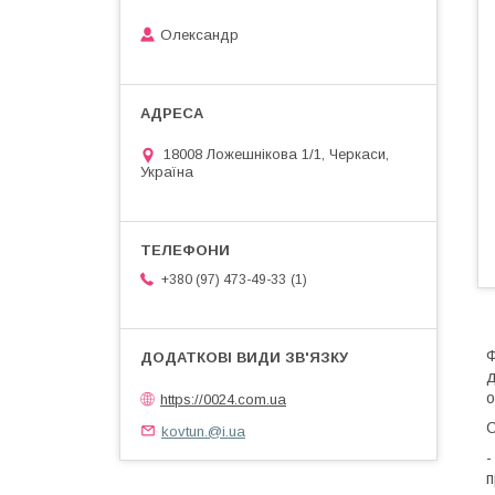
Олександр
18008 Ложешнікова 1/1, Черкаси,
Україна
1
+380 (97) 473-49-33
Ф
д
о
https://0024.com.ua
С
kovtun.@i.ua
-
п