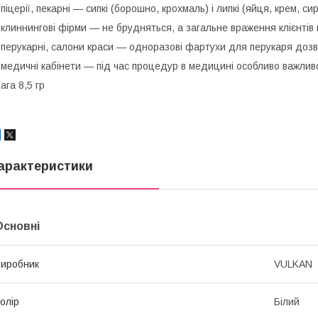
 піцерії, пекарні — сипкі (борошно, крохмаль) і липкі (яйця, крем, с
 клиннингові фірми — не брудняться, а загальне враження клієнтів п
 перукарні, салони краси — одноразові фартухи для перукаря доз
 медичні кабінети — під час процедур в медицині особливо важлив
ага 8,5 гр
арактеристики
Основні
иробник
VULKAN
олір
Білий