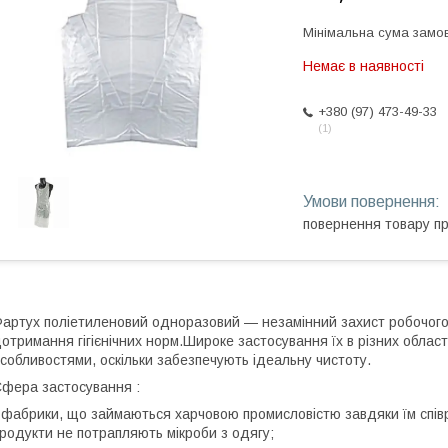
Мінімальна сума замов
Немає в наявності
+380 (97) 473-49-33
1
повернення товару п
артух поліетиленовий одноразовий — незамінний захист робочог
отримання гігієнічних норм.Широке застосування їх в різних обла
собливостями, оскільки забезпечують ідеальну чистоту.
фера застосування :
 фабрики, що займаються харчовою промисловістю завдяки їм співр
родукти не потрапляють мікроби з одягу;