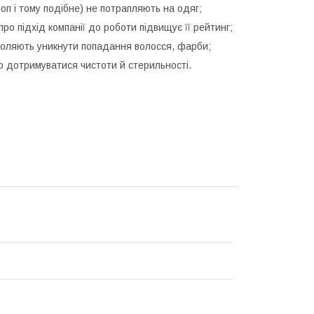
ироп і тому подібне) не потрапляють на одяг;
ро підхід компанії до роботи підвищує її рейтинг;
воляють уникнути попадання волосся, фарби;
о дотримуватися чистоти й стерильності.