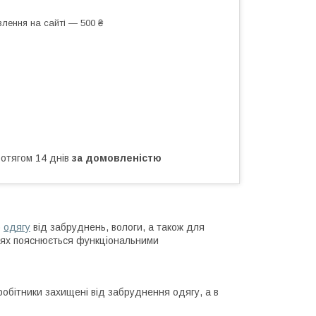
лення на сайті — 500 ₴
ротягом 14 днів
за домовленістю
о
одягу
від забруднень, вологи, а також для
стях пояснюється функціональними
обітники захищені від забруднення одягу, а в