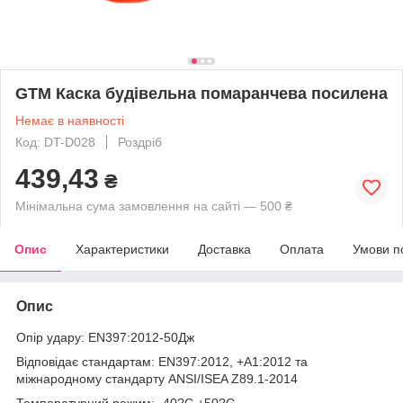
GTM Каска будівельна помаранчева посилена
Немає в наявності
Код: DT-D028
Роздріб
439,43
₴
Мінімальна сума замовлення на сайті — 500 ₴
Опис
Характеристики
Доставка
Оплата
Умови п
Опис
Опір удару: EN397:2012-50Дж
Відповідає стандартам: EN397:2012, +А1:2012 та
міжнародному стандарту ANSI/ISEA Z89.1-2014
Температурний режим: -40?С +50?С