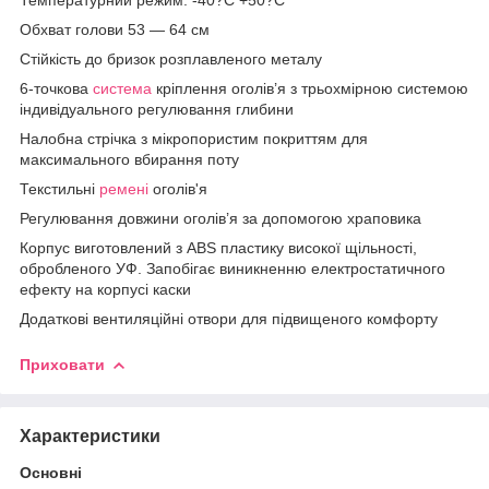
Обхват голови 53 — 64 см
Стійкість до бризок розплавленого металу
6-точкова
система
кріплення оголів’я з трьохмірною системою
індивідуального регулювання глибини
Налобна стрічка з мікропористим покриттям для
максимального вбирання поту
Текстильні
ремені
оголів'я
Регулювання довжини оголів’я за допомогою храповика
Корпус виготовлений з ABS пластику високої щільності,
обробленого УФ. Запобігає виникненню електростатичного
ефекту на корпусі каски
Додаткові вентиляційні отвори для підвищеного комфорту
Приховати
Характеристики
Основні