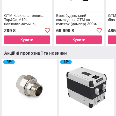
GTM Косильна головка
Візок будівельний
GTM 
Tap&Go M10L,
самохідний GTM на
біла
напівавтоматична,
колесах (дампер) 300кг/
посилена
бенз.6к.с
299
66 999
485
₴
₴
Купити
Купити
Акційні пропозиції та новинки
–25%
–14%