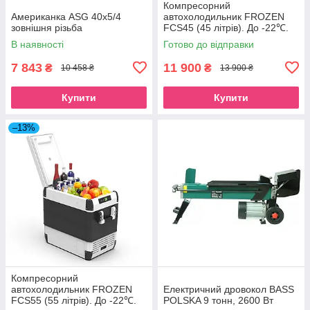
Компресорний
Американка ASG 40x5/4
автохолодильник FROZEN
зовнішня різьба
FCS45 (45 літрів). До -22℃.
Живлення 12, 24, 220 вольт
В наявності
Готово до відправки
7 843
11 900
₴
₴
10 458 ₴
13 900 ₴
Купити
Купити
–13%
Компресорний
автохолодильник FROZEN
Електричний дровокол BASS
FCS55 (55 літрів). До -22℃.
POLSKA 9 тонн, 2600 Вт