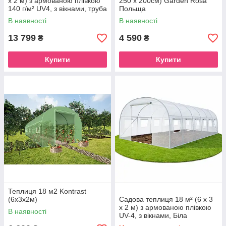
х 2 м) з армованою плівкою
250 х 200см) Garden Rosa
140 г/м² UV4, з вікнами, труба
Польща
25 мм, Зелена (Польща)
В наявності
В наявності
13 799
4 590
₴
₴
Купити
Купити
Теплиця 18 м2 Kontrast
(6х3х2м)
Садова теплиця 18 м² (6 х 3
х 2 м) з армованою плівкою
В наявності
UV-4, з вікнами, Біла
(Польща)