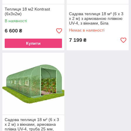
Теплиця 18 м2 Kontrast
(6х3х2м)
Садова теплиця 18 м² (6 х 3
х 2 м) з армованою плівкою
В наявності
UV-4, з вікнами, Біла
(Польща)
6 600
Немає в наявності
₴
7 199
₴
Купити
Садова теплиця 18 м² (6 х 3
х 2 м) з вікнами, армована
плівка UV-4, труба 25 мм,