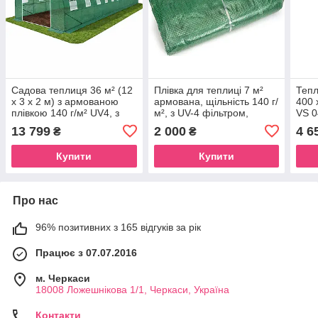
Садова теплиця 36 м² (12
Плівка для теплиці 7 м²
Тепл
х 3 х 2 м) з армованою
армована, щільність 140 г/
400 
плівкою 140 г/м² UV4, з
м², з UV-4 фільтром,
VS 
вікнами, труба 25 мм,
Зелена (Польща)
13 799
2 000
4 6
₴
₴
Зелена (Польща)
Купити
Купити
Про нас
96% позитивних з 165 відгуків за рік
Працює з 07.07.2016
м. Черкаси
18008 Ложешнікова 1/1, Черкаси, Україна
Контакти