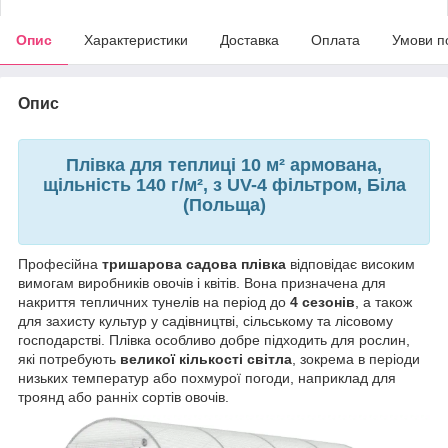
Опис
Характеристики
Доставка
Оплата
Умови п
Опис
Плівка для теплиці 10 м² армована,
щільність 140 г/м², з UV-4 фільтром, Біла
(Польща)
Професійна
тришарова садова плівка
відповідає високим
вимогам виробників овочів і квітів. Вона призначена для
накриття тепличних тунелів на період до
4 сезонів
, а також
для захисту культур у садівництві, сільському та лісовому
господарстві. Плівка особливо добре підходить для рослин,
які потребують
великої кількості світла
, зокрема в періоди
низьких температур або похмурої погоди, наприклад для
троянд або ранніх сортів овочів.