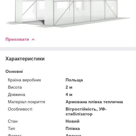
Приховати
Характеристики
Основні
Країна виробник
Польща
Висота
2 м
Довжина
4 м
Матеріал покриття
Армована плівка теплична
Особливості
Вітростійкість, УФ-
стабілізатор
Стан
Новий
Тип
Плівка
Форма
Арочна