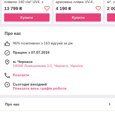
плівкою 140 г/м² UV4, з
армована плівка UV-4,
м², 
вікнами, труба 25 мм,
Зелена (Польща)
Зеле
13 799
4 190
2 0
₴
₴
Зелена (Польща)
Купити
Купити
Про нас
96% позитивних з 163 відгуків за рік
Працює з 07.07.2016
м. Черкаси
18008 Ложешнікова 1/1, Черкаси, Україна
Контакти
Сьогодні вихідний
Показати весь графік роботи
Про нас