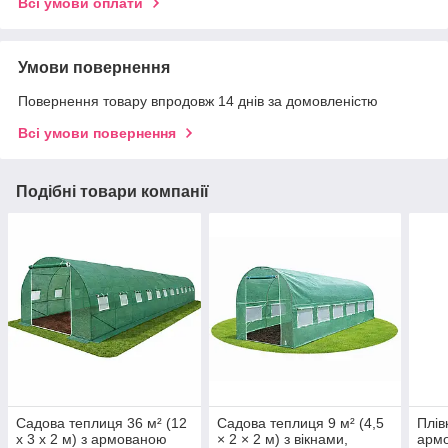
Всі умови оплати
Умови повернення
Повернення товару впродовж 14 днів за домовленістю
Всі умови повернення
Подібні товари компанії
Садова теплиця 36 м² (12
Садова теплиця 9 м² (4,5
Плів
х 3 х 2 м) з армованою
× 2 × 2 м) з вікнами,
армо