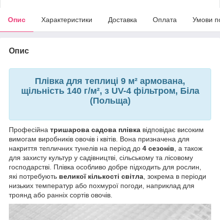
Опис
Характеристики
Доставка
Оплата
Умови п
Опис
Плівка для теплиці 9 м² армована,
щільність 140 г/м², з UV-4 фільтром, Біла
(Польща)
Професійна
тришарова садова плівка
відповідає високим
вимогам виробників овочів і квітів. Вона призначена для
накриття тепличних тунелів на період до
4 сезонів
, а також
для захисту культур у садівництві, сільському та лісовому
господарстві. Плівка особливо добре підходить для рослин,
які потребують
великої кількості світла
, зокрема в періоди
низьких температур або похмурої погоди, наприклад для
троянд або ранніх сортів овочів.