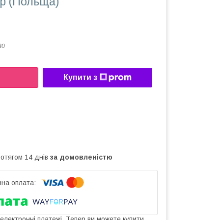
ор (Польща)
80
Купити з
ротягом 14 днів
за домовленістю
 електронні платежі. Тепер ви можете купити