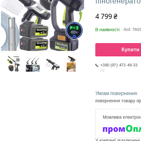
піногенерат
4 799 ₴
В наявності
Код:
TM2
Купити
+380 (97) 473-49-33
1
повернення товару п
У компанії підключені