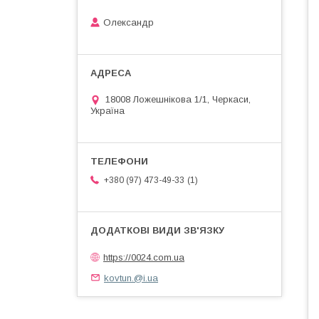
Олександр
18008 Ложешнікова 1/1, Черкаси,
Україна
1
+380 (97) 473-49-33
https://0024.com.ua
kovtun.@i.ua