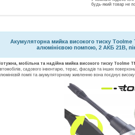
будь-який товар не п
Акумуляторна мийка високого тиску
Toolme
алюмінієвою помпою,
2 АКБ 21В, п
отужна, мобільна та надійна мийка високого тиску Toolme 
втомобілів, садового інвентарю, терас, фасадів та інших поверхон
люмінієвій помпі та акумуляторному живленню вона поєднує високу п