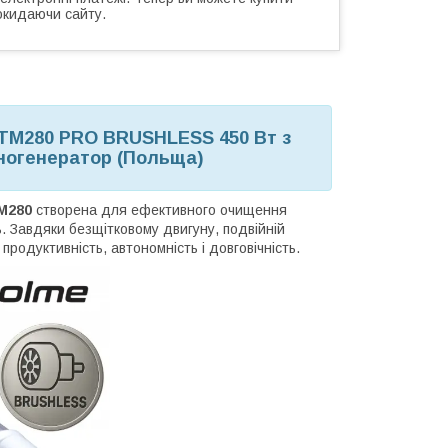
окидаючи сайту.
 TM280
PRO BRUSHLESS 450 Вт
з
іногенератор (Польща)
TM280
створена для ефективного очищення
ь. Завдяки безщітковому двигуну, подвійній
родуктивність, автономність і довговічність.