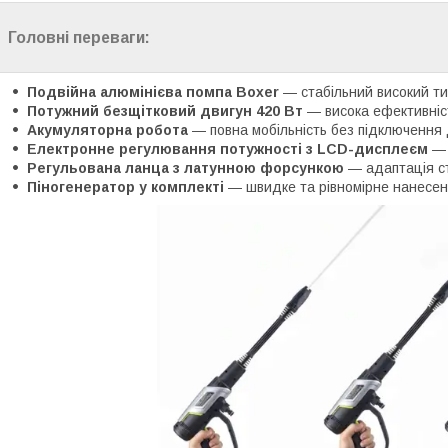
Головні переваги:
Подвійна алюмінієва помпа Boxer
— стабільний високий ти
Потужний безщітковий двигун 420 Вт
— висока ефективніст
Акумуляторна робота
— повна мобільність без підключення 
Електронне регулювання потужності з LCD-дисплеєм
— 
Регульована ланца з латунною форсункою
— адаптація ст
Піногенератор у комплекті
— швидке та рівномірне нанесенн