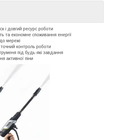
ск і довгий ресурс роботи
ь та економне споживання енергії
до мережі
точний контроль роботи
руменя під будь-які завдання
я активної піни