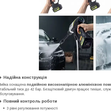
🔹
Надійна конструкція
Мийка оснащена
подвійною високонапірною алюмінієвою пом
табільний тиск до 42 бар. Безщітковий двигун працює тихіше, слу
бслуговування.
🔹
Повний контроль роботи
3 рівні регулювання потужності