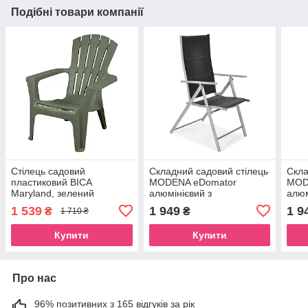
Подібні товари компанії
Стілець садовий
Складний садовий стілець
Скла
пластиковий BICA
MODENA eDomator
MOD
Maryland, зелений
алюмінієвий з
алюм
регулюванням спинки,
регу
1 539
1 949
1 9
₴
₴
1 710 ₴
Срібно-чорний (Польща)
Сріб
Купити
Купити
Про нас
96% позитивних з 165 відгуків за рік