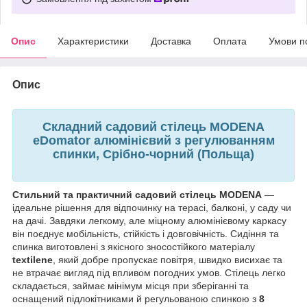
Опис
Характеристики
Доставка
Оплата
Умови п
Опис
Складний садовий стілець MODENA
eDomator алюмінієвий з регулюванням
спинки,
Срібно-чорний
(Польща)
Стильний та практичний садовий стілець
MODENA
—
ідеальне рішення для відпочинку на терасі, балконі, у саду чи
на дачі. Завдяки легкому, але міцному алюмінієвому каркасу
він поєднує мобільність, стійкість і довговічність. Сидіння та
спинка виготовлені з якісного зносостійкого матеріалу
textilene
, який добре пропускає повітря, швидко висихає та
не втрачає вигляд під впливом погодних умов.
Стілець легко
складається, займає мінімум місця при зберіганні та
оснащений підлокітниками й регульованою спинкою з
8