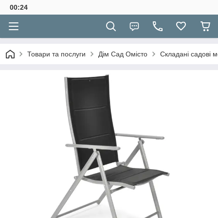
00:24
Товари та послуги
Дім Сад Омісто
Складані садові м