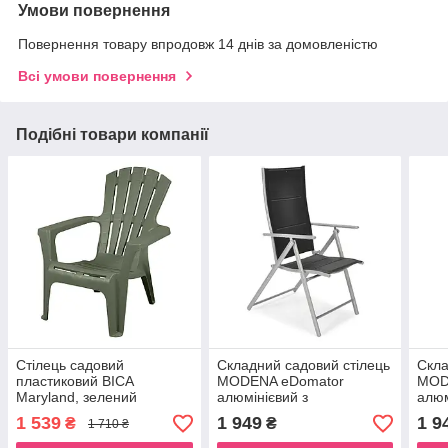
Умови повернення
Повернення товару впродовж 14 днів за домовленістю
Всі умови повернення
Подібні товари компанії
Стілець садовий
Складний садовий стілець
Скла
пластиковий BICA
MODENA eDomator
MOD
Maryland, зелений
алюмінієвий з
алюм
регулюванням спинки,
регу
1 539
1 949
1 9
₴
₴
1 710 ₴
Срібно-чорний (Польща)
Сріб