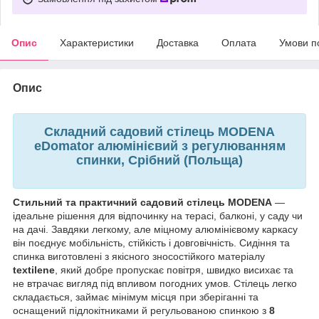
Опис
Характеристики
Доставка
Оплата
Умови п
Опис
Складний садовий стілець MODENA
eDomator алюмінієвий з регулюванням
спинки, Срібний (Польща)
Стильний та практичний садовий стілець
MODENA
—
ідеальне рішення для відпочинку на терасі, балконі, у саду чи
на дачі. Завдяки легкому, але міцному алюмінієвому каркасу
він поєднує мобільність, стійкість і довговічність. Сидіння та
спинка виготовлені з якісного зносостійкого матеріалу
textilene
, який добре пропускає повітря, швидко висихає та
не втрачає вигляд під впливом погодних умов.
Стілець легко
складається, займає мінімум місця при зберіганні та
оснащений підлокітниками й регульованою спинкою з
8