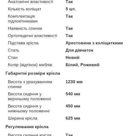
Анатомічні властивості
Так
Кількість коліщат
5 шт.
Комплектація
Так
підлокітниками
Наявність спинки
Так
Ортопедичні властивості
Так
Підстава крісла
Хрестовина з коліщатками
Стать
Для дівчаток
Стан
Новий
Колір (відтінок) меблів
Білий, Рожевий
Габаритні розміри крісла
Висота з урахуванням
1230 мм
спинки
Висота сидіння у
540 мм
верхньому положенні
Висота сидіння у
450 мм
нижньому положенні
Ширина крісла
625 мм
Регулювання крісла
Висота сидіння крісла
Так