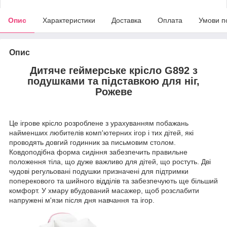
Опис
Характеристики
Доставка
Оплата
Умови п
Опис
Дитяче геймерське крісло G892 з
подушками та підставкою для ніг,
Рожеве
Це ігрове крісло розроблене з урахуванням побажань
найменших любителів комп'ютерних ігор і тих дітей, які
проводять довгий годинник за письмовим столом.
Ковдоподібна форма сидіння забезпечить правильне
положення тіла, що дуже важливо для дітей, що ростуть. Дві
чудові регульовані подушки призначені для підтримки
поперекового та шийного відділів та забезпечують ще більший
комфорт. У хмару вбудований масажер, щоб розслабити
напружені м'язи після дня навчання та ігор.