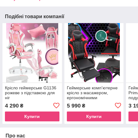
Подібні товари компанії
Крісло геймерське G1136
Геймерське комп'ютерне
Гейм
рожеве з підставкою для
крісло з масажером,
Prim
ніг
ергономічними
поду
подушками та підставкою
підс
4 290
5 990
3 1
₴
₴
для ніг, Чорний/Червоний
Чорн
(G899)
Купити
Купити
Про нас