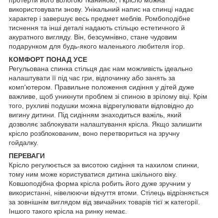
протерти його вологою тканиною, і крісло можна
використовувати знову. Унікальний напис на спинці надає
характер і завершує весь предмет меблів. Ромбоподібне
тиснення та інші деталі надають стільцю естетичного й
акуратного вигляду. Він, безсумнівно, стане чудовим
подарунком для будь-якого маленького любителя ігор.
КОМФОРТ ПОНАД УСЕ
Регульована спинка стільця дає нам можливість ідеально
налаштувати її під час гри, відпочинку або занять за
комп'ютером. Правильне положення сидіння у дітей дуже
важливе, щоб уникнути проблем зі спиною в зрілому віці. Крім
того, рухливі подушки можна відрегулювати відповідно до
вигину дитини. Під сидінням знаходиться важіль, який
дозволяє заблокувати налаштування крісла. Якщо залишити
крісло розблокованим, воно перетвориться на зручну
гойдалку.
ПЕРЕВАГИ
Крісло регулюється за висотою сидіння та нахилом спинки,
тому ним може користуватися дитина шкільного віку.
Ковшоподібна форма крісла робить його дуже зручним у
використанні, нівелюючи відчуття втоми. Стілець відрізняється
за зовнішнім виглядом від звичайних товарів тієї ж категорії.
Іншого такого крісла на ринку немає.