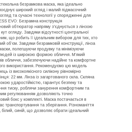
екольна безрамкова маска, яка ідеально
 поєднує широкий огляд і малий підмасочний
огляд та сучасні технології у спорядженні для
LESS EVO: Безрамна конструкція
оновий обтюратор напряму з'єднується з лінзою
 кут огляду. Завдяки відсутності центральної
им, що робить її ідеальним вибором для тих, хто
ий об’єм. Завдяки безрамковій конструкції, лінза
аски, полегшуючи продувку та мінімізуючи
 людей із широкою формою обличчя. М’який
ілів обличчя, забезпечуючи надійне та комфортне
лого використання. Рекомендуємо цю модель
ць із високоякісного силікону рівномірно
ця: 22 мм. Лінза із загартованого скла. Скляна
окою ударостійкістю, гарантує безпеку та
ання тиску, роблячи занурення комфортним та
ичним регулюванням дозволяють точно
овий бокс у комплекті. Маска постачається в
час транспортування та зберігання. Різноманіття
 білий, синій, що дозволяє обрати ідеальний