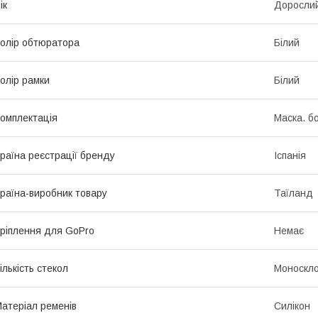
ік
Доросли
олір обтюратора
Білий
олір рамки
Білий
омплектація
Маска. б
раїна реєстрації бренду
Іспанія
раїна-виробник товару
Таїланд
ріплення для GoPro
Немає
ількість стекол
Моноскл
атеріал ременів
Силікон