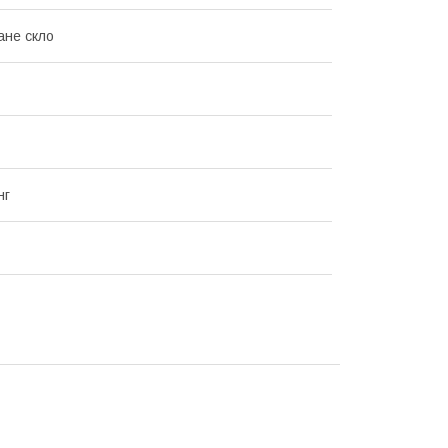
ане скло
нг