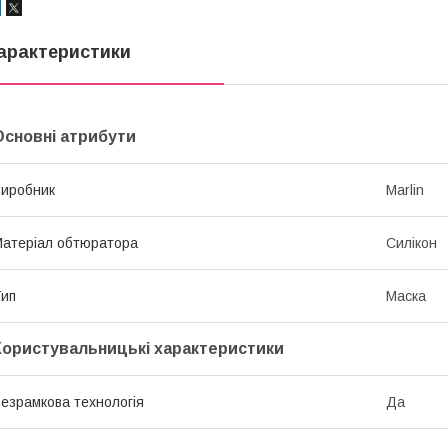
арактеристики
Основні атрибути
иробник
Marlin
атеріал обтюратора
Силікон
ип
Маска
Користувальницькі характеристики
езрамкова технологія
Да