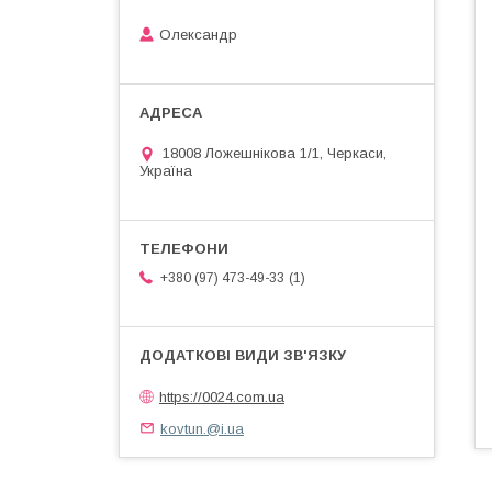
Олександр
18008 Ложешнікова 1/1, Черкаси,
Україна
1
+380 (97) 473-49-33
https://0024.com.ua
kovtun.@i.ua