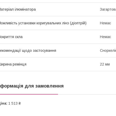
атеріал ілюмінатора
Загартов
ожливість установки коригувальних лінз (діоптрій)
Немає
окриття скла
Немає
екомендації щодо застосування
Сноркелі
ирина ремінця
22 мм
нформація для замовлення
іна:
1 513 ₴