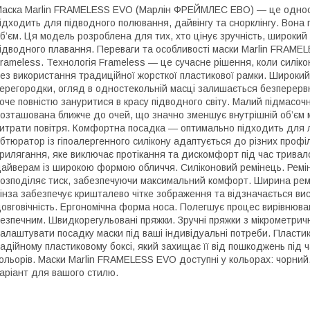
аска Marlin FRAMELESS EVO (Марлін ФРЕЙМЛЕС ЕВО) — це одност
ідходить для підводного полювання, дайвінгу та снорклінгу. Вона
б’єм. Ця модель розроблена для тих, хто цінує зручність, широкий 
ідводного плавання. Переваги та особливості маски Marlin FRAME
rameless. Технологія Frameless — це сучасне рішення, коли силік
ез використання традиційної жорсткої пластикової рамки. Широкий
ерегородки, огляд в одностекольній масці залишається безперервн
оче повністю зануритися в красу підводного світу. Малий підмасочн
озташована ближче до очей, що значно зменшує внутрішній об’єм м
итрати повітря. Комфортна посадка — оптимально підходить для
бтюратор із гіпоалергенного силікону адаптується до різних проф
рилягання, яке виключає протікання та дискомфорт під час трива
айверам із широкою формою обличчя. Силіконовий ремінець. Реміне
озподіляє тиск, забезпечуючи максимальний комфорт. Ширина ремін
інза забезпечує кришталево чітке зображення та відзначається вис
овговічність. Ергономічна форма носа. Полегшує процес вирівнюв
езпечним. Швидкорегульовані пряжки. Зручні пряжки з мікрометр
алаштувати посадку маски під ваші індивідуальні потреби. Пластик
адійному пластиковому боксі, який захищає її від пошкоджень під 
ольорів. Маски Marlin FRAMELESS EVO доступні у кольорах: чорний,
аріант для вашого стилю.