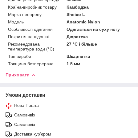
Країна-виробник товару
Камбоджа
Марка неопрену
Sheico L
Мoдель
Anatomic Nylon
Особливості одягання
Одягається на суху ногу
Покриття на підошві
Дюратекс
Рекомендована
27 °C і більше
температура води (°C)
Тип вироби
Шкарпетки
Товщина безперервна
1.5 мм
Приховати
Умови доставки
Нова Пошта
Самовивіз
Самовивіз
Доставка кур'єром