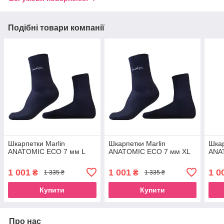
Подібні товари компанії
Шкарпетки Marlin
Шкарпетки Marlin
Шкар
ANATOMIC ECO 7 мм L
ANATOMIC ECO 7 мм XL
ANA
1 001
1 001
1 0
₴
₴
1 335 ₴
1 335 ₴
Купити
Купити
Про нас