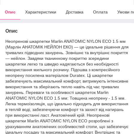
Опис
Характеристики
Доставка
Оплата
Умови п
Опис
Неопренові шкарпетки Marlin ANATOMIC NYLON ECO 1.5 мм
(Марлін АНАТОМІК НЕЙЛОН ЕКО) — це ідеальне рішення для
тривалих підводних занурень. Зовнішнє та внутрішнє покриття
— нейлон. Завдяки тканинному покриттю зсередини
шкарпетки легко та швидко надягаються без необхідності
використання мильного розчину. Підошва з компресійного
неопрену посилена матеріалом Duratex. Ці шкарпетки
забезпечують максимальний комфорт, витримують інтенсивне
використання та зберігають тепло навіть під час тривалих
занурень. Переваги та особливості шкарпеток Marlin
ANATOMIC NYLON ECO 1.5 мм: Товщина неопрену - 1.5 мм.
Легка термоізоляція, що ідеально підходить для використання
в теплій воді, забезпечуючи комфорт та захист від натирань
при використанні ласт. Анатомічний крій. Неопренові
шкарпетки Marlin ANATOMIC NYLON ECO розроблені з
урахуванням анатомічних особливостей стопи, що забезпечує
ідеальну посадку та максимальний комфорт. Внутрішнє та