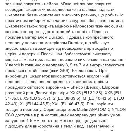
зовнішнє покриття - нейлон. М'яке нейлонове покриття
всередині шкарпетки дозволяє легко та швидко надягати
шкарпетки без використання мильного розчину, що робить їх
практичним вибором для частих занурень. Зовнішня частина
шкарпеток також покрита міцною нейлоновою тканиною, яка
захищає неопрен від потертостей та порізів. Підошва
посилена матеріалом Duratex. Підошва з компресійного
неопрену посилена матеріалом Duratex, що збільшує
зносостійкість та захищає від пошкоджень при ходьбі по
нерівній поверхні. Плоскі шви. Забезпечують виняткову
міцність і м’яке прилягання, повністю виключаючи натирання.
У версії із товщиною неопрену 3, 5 та 7 мм використовуються
проклеєні потайні шви (шви GBS). Екологічність. При
виробництві шкарпеток використовуються екологічний
неопрен – Limestone neoprene та тканинні матеріали
провідного світового виробника – Sheico (Шейко). Широкий
розмірний ряд. Доступні розміри: XXXS (EU 32-33), XXS (EU
34-35,5), XS (EU 36-37), S (EU 38-39,5); M (EU 40-41,5); L (EU
42-43); XL (EU 44-45,5); XXL (EU 46-47,5). Різні варіанти
товщини неопрену. Серія шкарпеток Marlin ANATOMIC NYLON
ECO доступна в різних товщинах неопрену для різних умов
занурення:1.5 мм: легка термоізоляція, що ідеально
підходить для використання в теплій воді, забезпечуючи