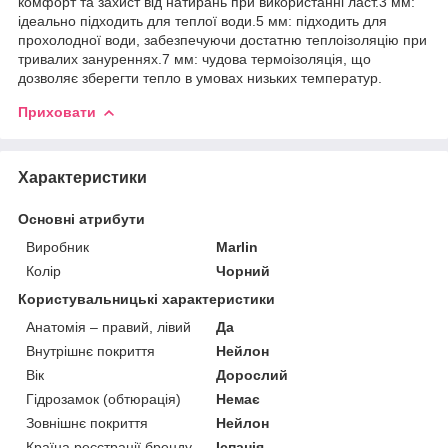
комфорт та захист від натирань при використанні ласт.3 мм:
ідеально підходить для теплої води.5 мм: підходить для
прохолодної води, забезпечуючи достатню теплоізоляцію при
тривалих зануреннях.7 мм: чудова термоізоляція, що
дозволяє зберегти тепло в умовах низьких температур.
Приховати
Характеристики
Основні атрибути
Виробник
Marlin
Колір
Чорний
Користувальницькі характеристики
Анатомія – правий, лівий
Да
Внутрішнє покриття
Нейлон
Вік
Дорослий
Гідрозамок (обтюрація)
Немає
Зовнішнє покриття
Нейлон
Країна реєстрації бренду
Іспанія