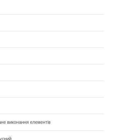
не виконання елементів
усний