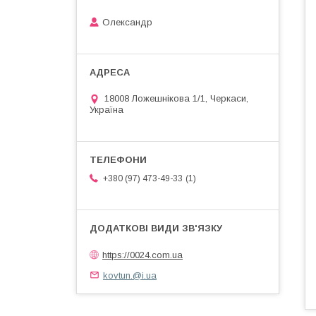
Олександр
18008 Ложешнікова 1/1, Черкаси,
Україна
1
+380 (97) 473-49-33
https://0024.com.ua
kovtun.@i.ua