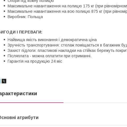
Опори під кожну полицю
Максимальне навантаження на полицю 175 кг (при рівномірному
Максимальне навантаження на всю полицю 875 кг (при рівномір
Виробник: Польща
ВИГОДИ І ПЕРЕВАГИ:
Найвища якість виконання і демократична ціна
Зручність транспортування: стелаж поміщається в багажник буд
Захист підлоги: пластикові накладки на стійках бережуть покри
Післяплата - можна оплатити при отриманні.
Гарантія на продукцію 24 міс
арактеристики
Основні атрибути