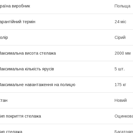
раїна виробник
Польща
арантійний термін
24 міс
олір
Сірий
аксимальна висота стелажа
2000 мм
аксимальна кількість ярусів
5 шт.
аксимальне навантаження на полицю
175 кг
Стан
Новий
ип покриття стелажа
Оцинкова
ип стелажа
Багатояр