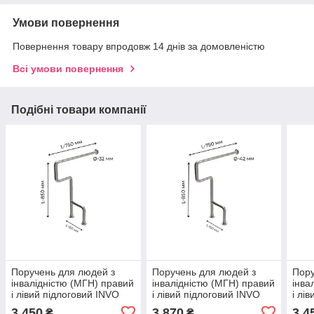
Умови повернення
Повернення товару впродовж 14 днів за домовленістю
Всі умови повернення
Подібні товари компанії
Поручень для людей з
Поручень для людей з
Пору
інвалідністю (МГН) правий
інвалідністю (МГН) правий
інва
і лівий підлоговий INVO
і лівий підлоговий INVO
і лі
для туалету з 2 опорами
для туалету з 2 опорами
для 
3 450
3 870
3 4
₴
₴