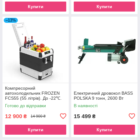
Купити
Купити
–13%
Компресорний
автохолодильник FROZEN
Електричний дровокол BASS
FCS55 (55 літрів). До -22℃.
POLSKA 9 тонн, 2600 Вт
Живлення 12, 24, 220 вольт
Готово до відправки
В наявності
12 900
15 499
₴
₴
14 900 ₴
Купити
Купити