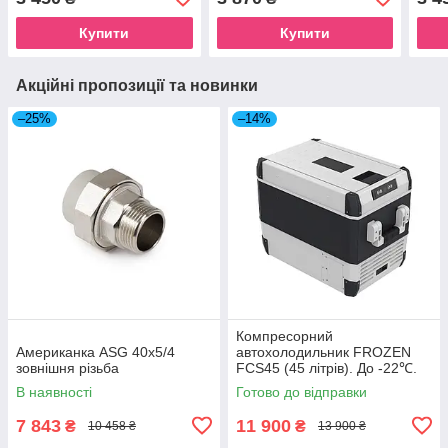
Купити
Купити
Акційні пропозиції та новинки
–25%
–14%
Компресорний
Американка ASG 40x5/4
автохолодильник FROZEN
зовнішня різьба
FCS45 (45 літрів). До -22℃.
Живлення 12, 24, 220 вольт
В наявності
Готово до відправки
7 843
11 900
₴
₴
10 458 ₴
13 900 ₴