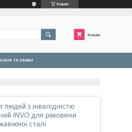
Кошик
Кошик
ЕННЯ ТА ОБМІН
 людей з інвалідністю
нний INVO для раковини
жавіючої сталі