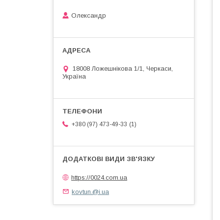
Олександр
18008 Ложешнікова 1/1, Черкаси,
Україна
1
+380 (97) 473-49-33
https://0024.com.ua
kovtun.@i.ua