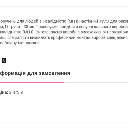
оручень для людей з інвалідністю (МГН) настінний INVO для ракови
м, D труби - 38 мм Пропонуємо придбати поручні власного виробни
нвалідністю (МГН). Виготовляємо вироби з високоякісної нержавіючо
аші спеціалісти виконають професійний монтаж виробів спеціальн
еобхідну інформацію.
нформація для замовлення
іна:
2 475 ₴