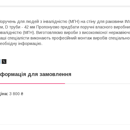
оручень для людей з інвалідністю (МГН) на стіну для раковини INV
м, D труби - 42 мм Пропонуємо придбати поручні власного виробни
нвалідністю (МГН). Виготовляємо вироби з високоякісної нержавіючо
аші спеціалісти виконають професійний монтаж виробів спеціальн
еобхідну інформацію.
нформація для замовлення
іна:
3 800 ₴