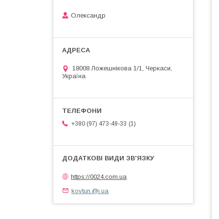
Олександр
18008 Ложешнікова 1/1, Черкаси,
Україна
1
+380 (97) 473-49-33
https://0024.com.ua
kovtun.@i.ua