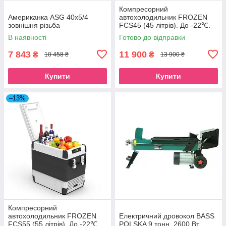
Компресорний
Американка ASG 40x5/4
автохолодильник FROZEN
зовнішня різьба
FCS45 (45 літрів). До -22℃.
Живлення 12, 24, 220 вольт
В наявності
Готово до відправки
7 843
11 900
₴
₴
10 458 ₴
13 900 ₴
Купити
Купити
–13%
Компресорний
автохолодильник FROZEN
Електричний дровокол BASS
FCS55 (55 літрів). До -22℃.
POLSKA 9 тонн, 2600 Вт