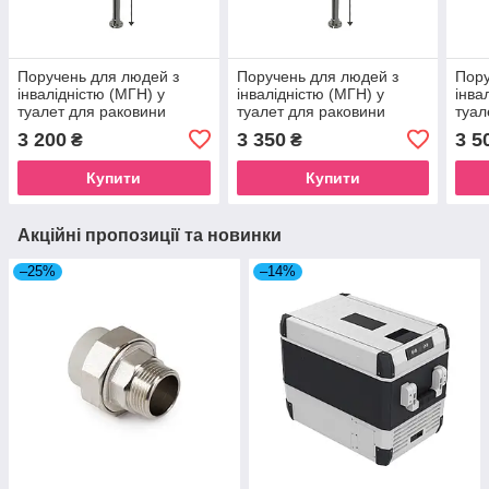
Поручень для людей з
Поручень для людей з
Пору
інвалідністю (МГН) у
інвалідністю (МГН) у
інва
туалет для раковини
туалет для раковини
туал
підлогово-настінний INVO
підлогово-настінний INVO
підл
3 200
3 350
3 5
₴
₴
дві опори
дві опори
дві 
Купити
Купити
Акційні пропозиції та новинки
–25%
–14%